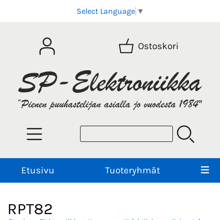
Select Language
▼
Ostoskori
Etusivu
Tuoteryhmät
RPT82