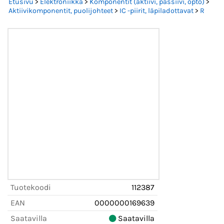
Etusivu
>
Elektroniikka
>
Komponentit (aktiivi, passiivi, opto)
>
Aktiivikomponentit, puolijohteet
>
IC -piirit, läpiladottavat
>
R
Tuotekoodi
112387
EAN
0000000169639
Saatavilla
Saatavilla