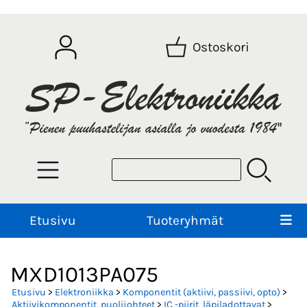
Ostoskori
Etusivu
Tuoteryhmät
MXD1013PA075
Etusivu
>
Elektroniikka
>
Komponentit (aktiivi, passiivi, opto)
>
Aktiivikomponentit, puolijohteet
>
IC -piirit, läpiladottavat
>