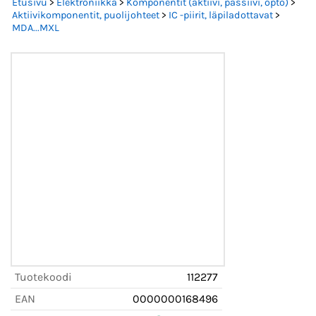
Etusivu
>
Elektroniikka
>
Komponentit (aktiivi, passiivi, opto)
>
Aktiivikomponentit, puolijohteet
>
IC -piirit, läpiladottavat
>
MDA...MXL
Tuotekoodi
112277
EAN
0000000168496