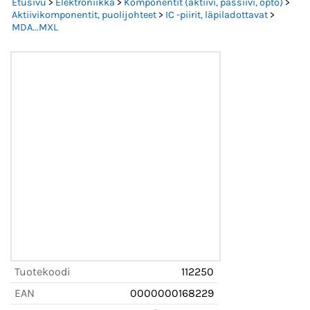
Etusivu
>
Elektroniikka
>
Komponentit (aktiivi, passiivi, opto)
>
Aktiivikomponentit, puolijohteet
>
IC -piirit, läpiladottavat
>
MDA...MXL
Tuotekoodi
112250
EAN
0000000168229