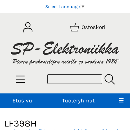
Select Language
▼
Ostoskori
Etusivu
Tuoteryhmät
LF398H