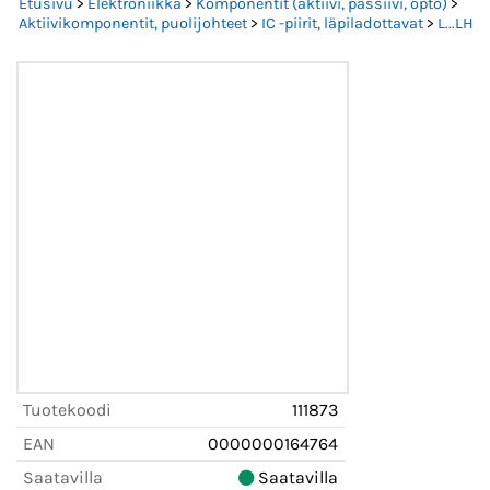
Etusivu
>
Elektroniikka
>
Komponentit (aktiivi, passiivi, opto)
>
Aktiivikomponentit, puolijohteet
>
IC -piirit, läpiladottavat
>
L...LH
Tuotekoodi
111873
EAN
0000000164764
Saatavilla
Saatavilla