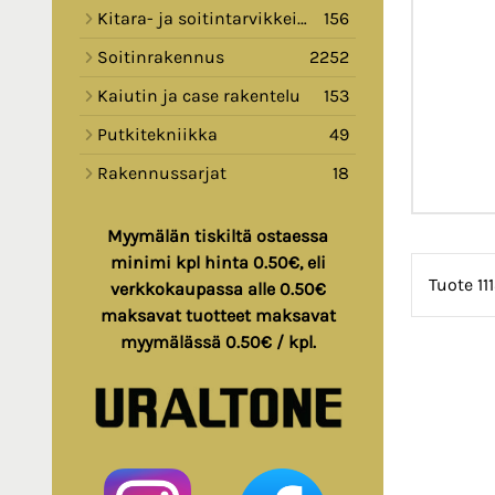
Kitara- ja soitintarvikkeita
156
Soitinrakennus
2252
Kaiutin ja case rakentelu
153
Putkitekniikka
49
Rakennussarjat
18
Myymälän tiskiltä ostaessa
minimi kpl hinta 0.50€, eli
Tuote 11
verkkokaupassa alle 0.50€
maksavat tuotteet maksavat
myymälässä 0.50€ / kpl.