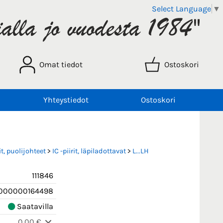
Select Language
▼
Omat tiedot
Ostoskori
Yhteystiedot
Ostoskori
t, puolijohteet
>
IC -piirit, läpiladottavat
>
L...LH
111846
000000164498
Saatavilla
0,00 €