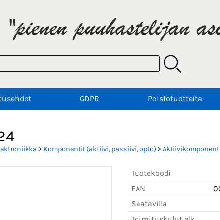
tusehdot
GDPR
Poistotuotteita
24
lektroniikka
>
Komponentit (aktiivi, passiivi, opto)
>
Aktiivikomponenti
Tuotekoodi
EAN
0
Saatavilla
Toimituskulut alk.