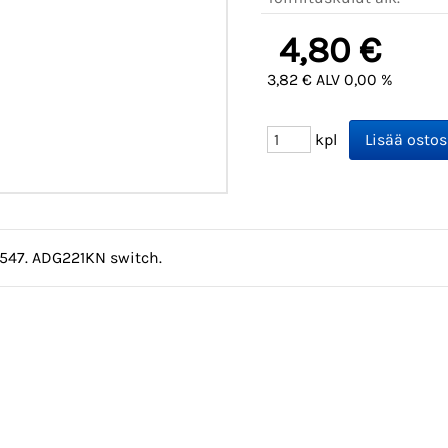
4,80 €
3,82 € ALV 0,00 %
kpl
1547. ADG221KN switch.