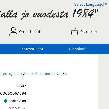
Select Language
▼
Omat tiedot
Ostoskori
Yhteystiedot
Ostoskori
t, puolijohteet
>
IC -piirit, läpiladottavat
>
A
111547
000000161664
Saatavilla
0,00 €