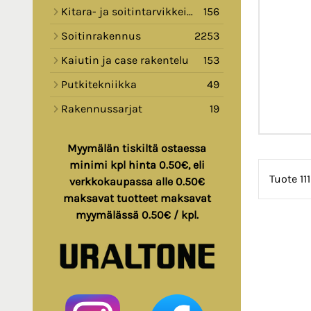
Kitara- ja soitintarvikkeita
156
Soitinrakennus
2253
Kaiutin ja case rakentelu
153
Putkitekniikka
49
Rakennussarjat
19
Myymälän tiskiltä ostaessa
minimi kpl hinta 0.50€, eli
Tuote 11
verkkokaupassa alle 0.50€
maksavat tuotteet maksavat
myymälässä 0.50€ / kpl.