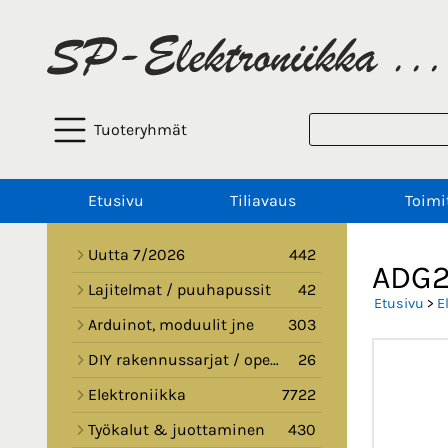
Tuoteryhmät
Etusivu
Tiliavaus
Toimi
Uutta 7/2026
442
ADG2
Lajitelmat / puuhapussit
42
Etusivu
>
E
Arduinot, moduulit jne
303
DIY rakennussarjat / opetussarjat
26
Elektroniikka
7722
Työkalut & juottaminen
430