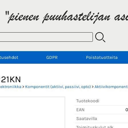
tusehdot
GDPR
Poistotuotteita
21KN
lektroniikka
>
Komponentit (aktiivi, passiivi, opto)
>
Aktiivikomponenti
Tuotekoodi
EAN
0
Saatavilla
Toimituskulut alk.