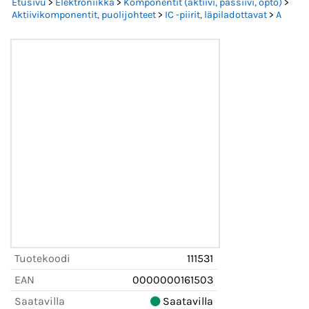
Etusivu
>
Elektroniikka
>
Komponentit (aktiivi, passiivi, opto)
>
Aktiivikomponentit, puolijohteet
>
IC -piirit, läpiladottavat
>
A
Tuotekoodi
111531
EAN
0000000161503
Saatavilla
Saatavilla