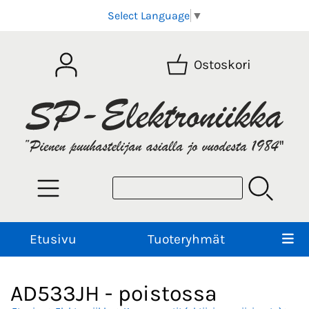
Select Language
▼
Ostoskori
Etusivu
Tuoteryhmät
AD533JH - poistossa