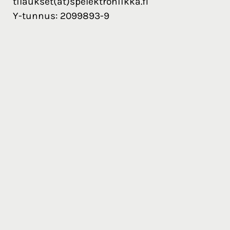
tilaukset(at)spelektroniikka.fi
Y-tunnus: 2099893-9