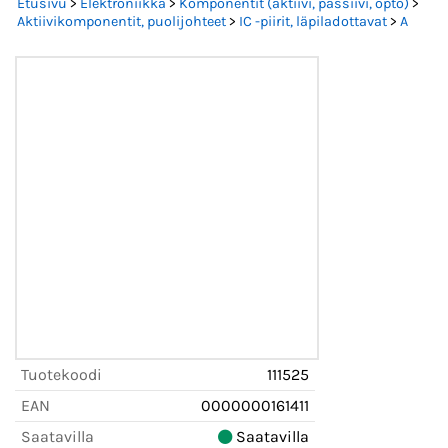
Etusivu
>
Elektroniikka
>
Komponentit (aktiivi, passiivi, opto)
>
Aktiivikomponentit, puolijohteet
>
IC -piirit, läpiladottavat
>
A
Tuotekoodi
111525
EAN
0000000161411
Saatavilla
Saatavilla