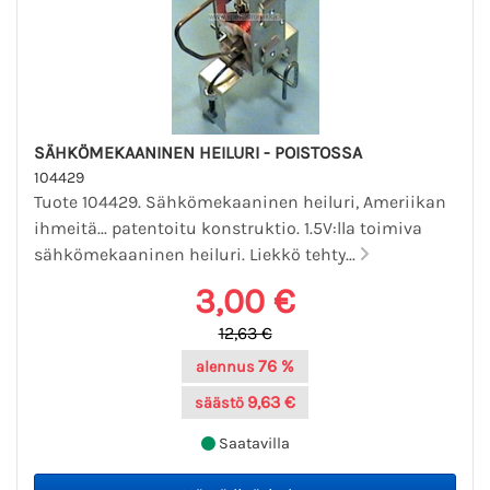
SÄHKÖMEKAANINEN HEILURI - POISTOSSA
104429
Tuote 104429. Sähkömekaaninen heiluri, Ameriikan
ihmeitä... patentoitu konstruktio. 1.5V:lla toimiva
sähkömekaaninen heiluri. Liekkö tehty...
3,00 €
12,63 €
76 %
alennus
9,63 €
säästö
Saatavilla