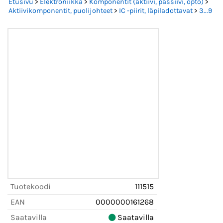
Etusivu
>
Elektroniikka
>
Komponentit (aktiivi, passiivi, opto)
>
Aktiivikomponentit, puolijohteet
>
IC -piirit, läpiladottavat
>
3...9
Tuotekoodi
111515
EAN
0000000161268
Saatavilla
Saatavilla