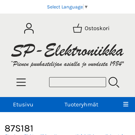
Select Language
▼
Ostoskori
Etusivu
Tuoteryhmät
87S181