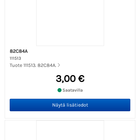
82C84A
111513
Tuote 111513. 82C84A.
3,00 €
Saatavilla