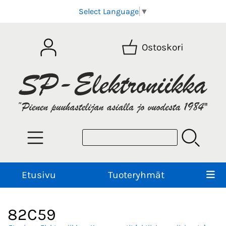
Select Language
▼
Ostoskori
Etusivu
Tuoteryhmät
82C59