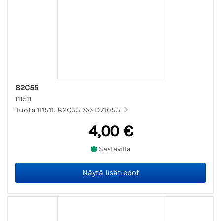
82C55
111511
Tuote 111511. 82C55 >>> D71055.
4,00 €
Saatavilla