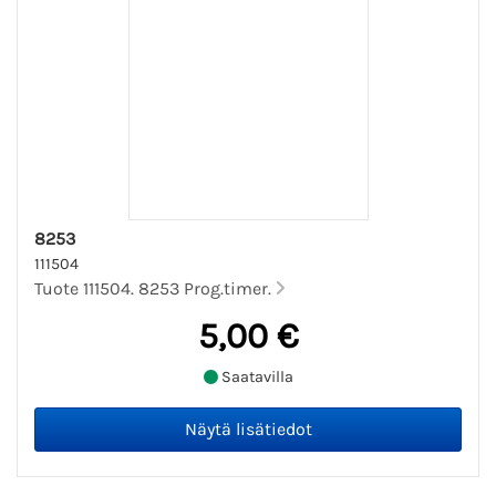
8253
111504
Tuote 111504. 8253 Prog.timer.
5,00 €
Saatavilla