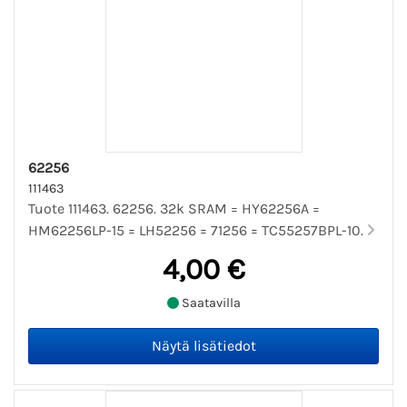
62256
111463
Tuote 111463. 62256. 32k SRAM = HY62256A =
HM62256LP-15 = LH52256 = 71256 = TC55257BPL-10.
4,00 €
Saatavilla