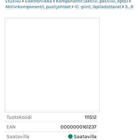
Etusivu
>
Elektroniikka
>
Komponentit (aktiivi, passiivi, opto)
>
Aktiivikomponentit, puolijohteet
>
IC -piirit, läpiladottavat
>
3...9
Tuotekoodi
111512
EAN
0000000161237
Saatavilla
Saatavilla