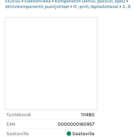
Etusivu
>
Elektroniikka
>
Komponentit (aktiivi, passiivi, opto)
>
Aktiivikomponentit, puolijohteet
>
IC -piirit, läpiladottavat
>
3...9
Tuotekoodi
111480
EAN
0000000160957
Saatavilla
Saatavilla