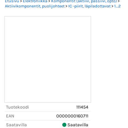
Etusivu
>
Elektroniikka
>
Komponentit (aktiivi, passiivi, opto)
>
Aktiivikomponentit, puolijohteet
>
IC -piirit, läpiladottavat
>
1...2
Tuotekoodi
111454
EAN
0000000160711
Saatavilla
Saatavilla