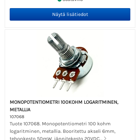
MONOPOTENTIOMETRI 100KOHM LOGARITMINEN,
METALLIA
107068
Tuote 107068. Monopotentiometri 100 kohm
logaritminen, metallia. Booritettu akseli 6mm,
tehonkesto 50mW, jännitekesto 20VDC...