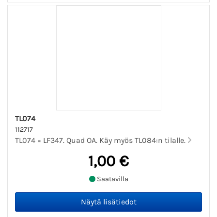
TL074
112717
TL074 = LF347. Quad OA. Käy myös TL084:n tilalle.
1,00 €
Saatavilla