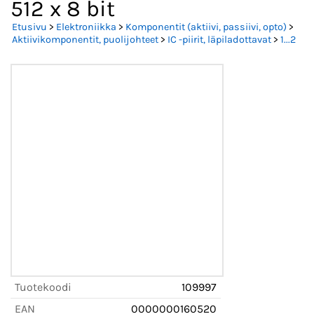
512 x 8 bit
Etusivu
>
Elektroniikka
>
Komponentit (aktiivi, passiivi, opto)
>
Aktiivikomponentit, puolijohteet
>
IC -piirit, läpiladottavat
>
1...2
Tuotekoodi
109997
EAN
0000000160520