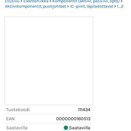
Etusivu
>
Elektroniikka
>
Komponentit (aktiivi, passiivi, opto)
>
Aktiivikomponentit, puolijohteet
>
IC -piirit, läpiladottavat
>
1...2
Tuotekoodi
111434
EAN
0000000160513
Saatavilla
Saatavilla