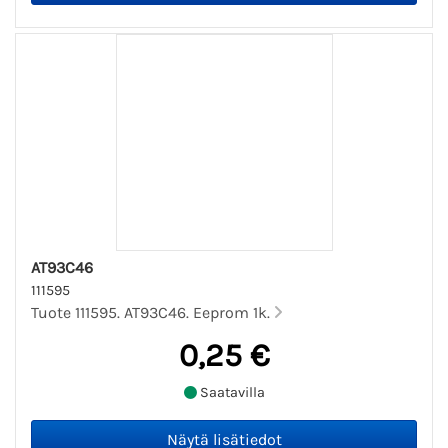
AT93C46
111595
Tuote 111595. AT93C46. Eeprom 1k.
0,25 €
Saatavilla