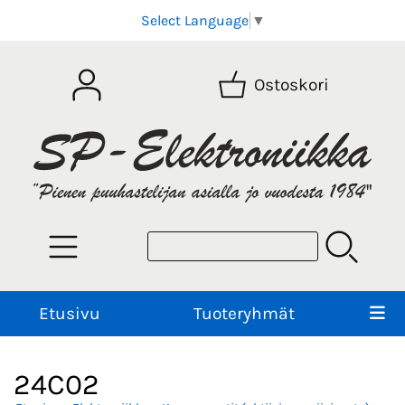
Select Language
▼
Ostoskori
Etusivu
Tuoteryhmät
24C02