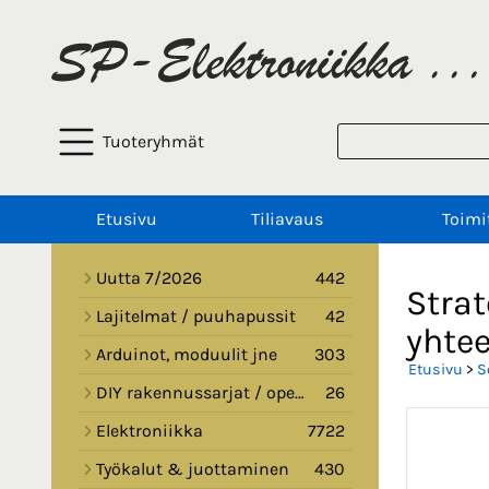
Tuoteryhmät
Etusivu
Tiliavaus
Toimi
Uutta 7/2026
442
Stra
Lajitelmat / puuhapussit
42
yhte
Arduinot, moduulit jne
303
Etusivu
>
S
DIY rakennussarjat / opetussarjat
26
Elektroniikka
7722
Työkalut & juottaminen
430