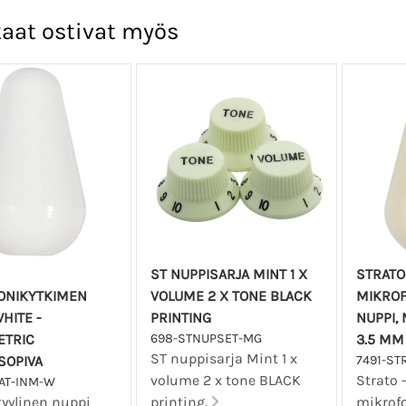
aat ostivat myös
ST NUPPISARJA MINT 1 X
STRATO
ONIKYTKIMEN
VOLUME 2 X TONE BLACK
MIKROF
WHITE -
PRINTING
NUPPI, 
ETRIC
698-STNUPSET-MG
3.5 MM
ST nuppisarja Mint 1 x
SOPIVA
7491-ST
volume 2 x tone BLACK
Strato 
RAT-INM-W
tyylinen nuppi
printing.
mikrofo