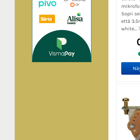
mikrofon
Sopii se
että 3.5
white...