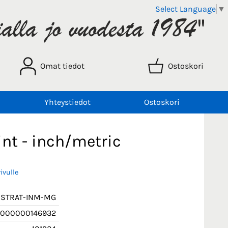
Select Language
▼
Omat tiedot
Ostoskori
Yhteystiedot
Ostoskori
nt - inch/metric
ivulle
-STRAT-INM-MG
5000000146932