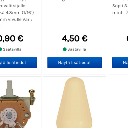
ivalitsijalle
Sopii 3
kä 4.8mm (1/16")
mint
mm vivulle Väri:
0,90 €
4,50 €
Saatavilla
Saatavilla