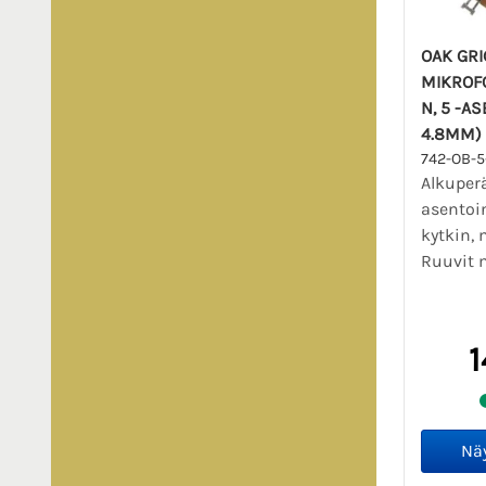
OAK GR
MIKROF
N, 5 -A
4.8MM)
742-OB-5
Alkuper
asentoi
kytkin, 
Ruuvit
1