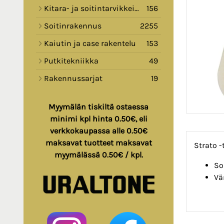
Kitara- ja soitintarvikkeita
156
Soitinrakennus
2255
Kaiutin ja case rakentelu
153
Putkitekniikka
49
Rakennussarjat
19
Myymälän tiskiltä ostaessa
minimi kpl hinta 0.50€, eli
verkkokaupassa alle 0.50€
maksavat tuotteet maksavat
Strato -
myymälässä 0.50€ / kpl.
So
Vä