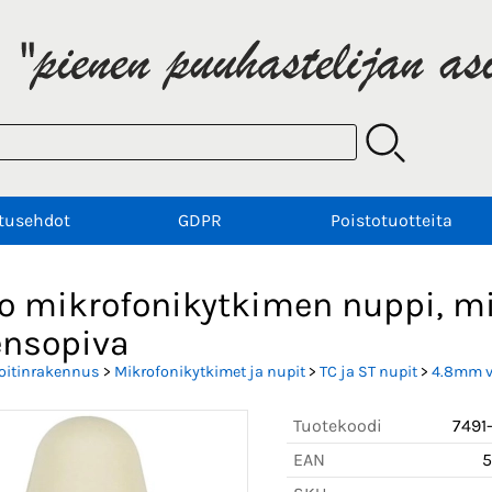
tusehdot
GDPR
Poistotuotteita
to mikrofonikytkimen nuppi, mi
ensopiva
oitinrakennus
>
Mikrofonikytkimet ja nupit
>
TC ja ST nupit
>
4.8mm v
Tuotekoodi
7491
EAN