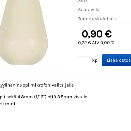
SKU
Saatavilla
Toimituskulut alk.
0,90 €
0,72 € ALV 0,00 %
kpl
tyylinen nuppi mikrofonivalitsijalle
pii sekä 4.8mm (1/16") että 3.5mm vivulle
ri: mint