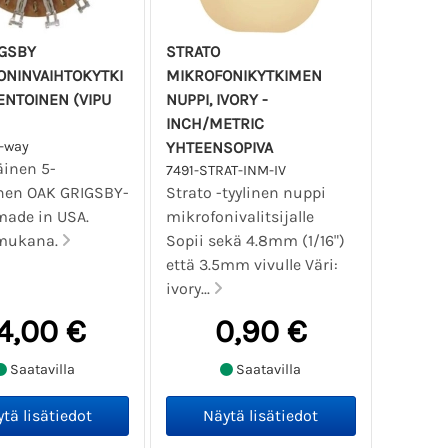
IGSBY
STRATO
ONINVAIHTOKYTKI
MIKROFONIKYTKIMEN
SENTOINEN (VIPU
NUPPI, IVORY -
INCH/METRIC
-way
YHTEENSOPIVA
äinen 5-
7491-STRAT-INM-IV
nen OAK GRIGSBY-
Strato -tyylinen nuppi
made in USA.
mikrofonivalitsijalle
 mukana.
Sopii sekä 4.8mm (1/16")
että 3.5mm vivulle Väri:
ivory...
4,00 €
0,90 €
Saatavilla
Saatavilla