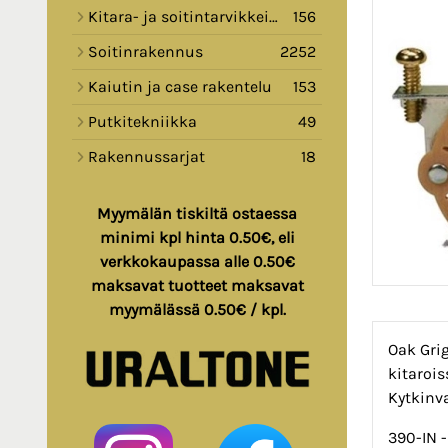
Kitara- ja soitintarvikkeita
156
Soitinrakennus
2252
Kaiutin ja case rakentelu
153
Putkitekniikka
49
Rakennussarjat
18
Myymälän tiskiltä ostaessa
minimi kpl hinta 0.50€, eli
verkkokaupassa alle 0.50€
maksavat tuotteet maksavat
myymälässä 0.50€ / kpl.
Oak Gri
kitarois
Kytkinv
390-IN -