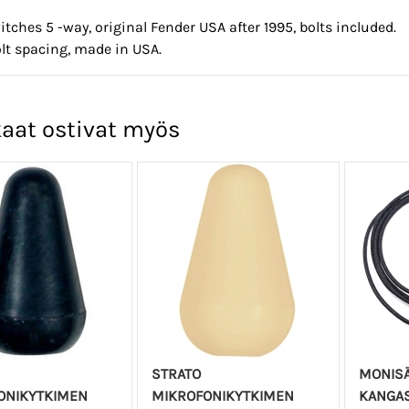
itches 5 -way, original Fender USA after 1995, bolts included.
olt spacing, made in USA.
aat ostivat myös
STRATO
MONISÄ
ONIKYTKIMEN
MIKROFONIKYTKIMEN
KANGAS