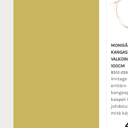
MONISÄ
KANGAS
VALKOIN
100CM
8512-22
Vintage
erittäin
kangasp
kaapeli 
johdotu
mitä käy