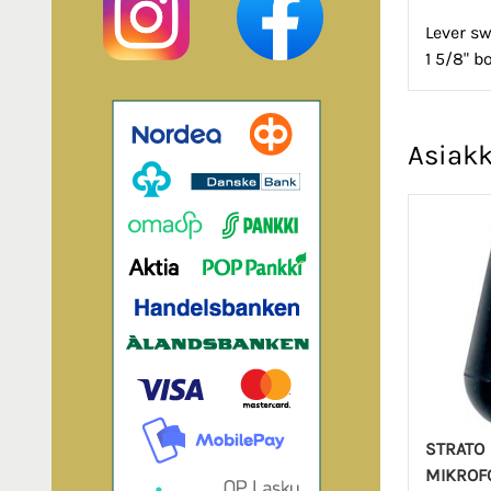
Lever sw
1 5/8" b
Asiakk
STRATO
MIKROF