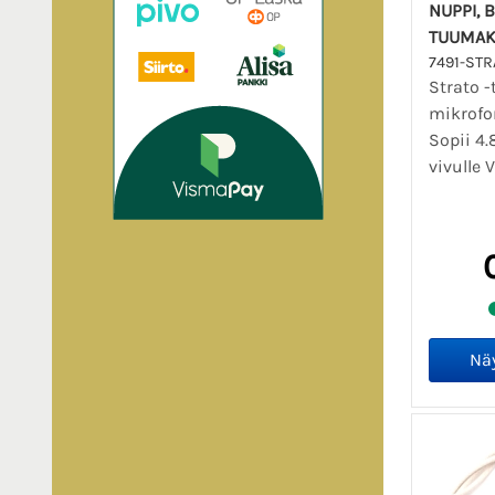
NUPPI, 
TUUMAK
7491-STR
Strato -
mikrofon
Sopii 4.
vivulle V