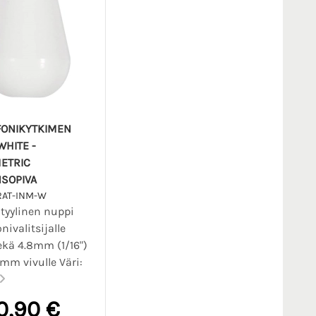
ONIKYTKIMEN
WHITE -
ETRIC
SOPIVA
RAT-INM-W
-tyylinen nuppi
nivalitsijalle
ekä 4.8mm (1/16")
5mm vivulle Väri:
0,90 €