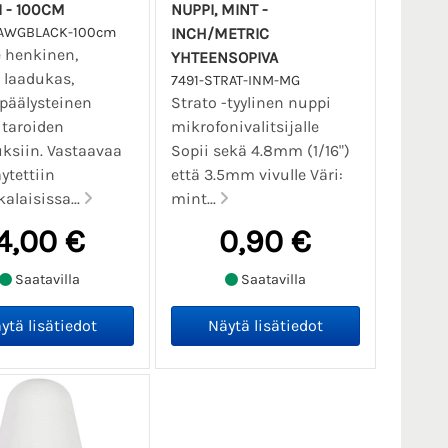
I - 100CM
NUPPI, MINT -
2AWGBLACK-100cm
INCH/METRIC
 henkinen,
YHTEENSOPIVA
n laadukas,
7491-STRAT-INM-MG
päälysteinen
Strato -tyylinen nuppi
itaroiden
mikrofonivalitsijalle
ksiin. Vastaavaa
Sopii sekä 4.8mm (1/16")
ytettiin
että 3.5mm vivulle Väri:
alaisissa...
mint...
4,00 €
0,90 €
Saatavilla
Saatavilla