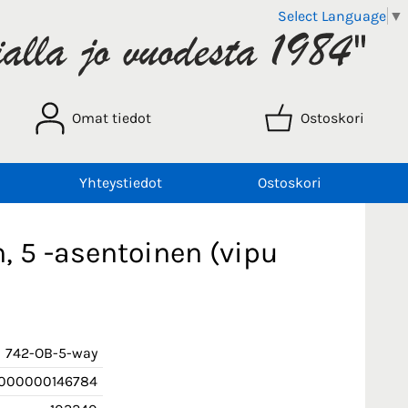
Select Language
▼
Omat tiedot
Ostoskori
Yhteystiedot
Ostoskori
, 5 -asentoinen (vipu
742-OB-5-way
000000146784