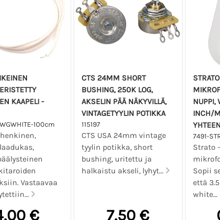
IKEINEN
CTS 24MM SHORT
STRATO
ERISTETTY
BUSHING, 250K LOG,
MIKROF
EN KAAPELI -
AKSELIN PÄÄ NÄKYVILLÄ,
NUPPI, 
VINTAGETYYLIN POTIKKA
INCH/M
AWGWHITE-100cm
115197
YHTEEN
 henkinen,
CTS USA 24mm vintage
7491-ST
 laadukas,
tyylin potikka, short
Strato 
äälysteinen
bushing, uritettu ja
mikrofo
kitaroiden
halkaistu akseli, lyhyt...
Sopii s
ksiin. Vastaavaa
että 3.
tettiin...
white...
4,00 €
7,50 €