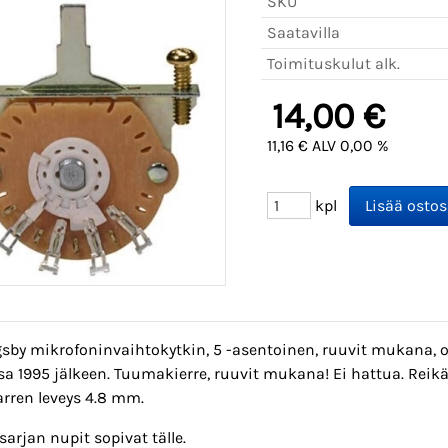
SKU
Saatavilla
Toimituskulut alk.
14,00 €
11,16 € ALV 0,00 %
kpl
gsby mikrofoninvaihtokytkin, 5 -asentoinen, ruuvit mukana, o
sa 1995 jälkeen. Tuumakierre, ruuvit mukana! Ei hattua. Reikävä
arren leveys 4.8 mm.
sarjan nupit sopivat tälle.