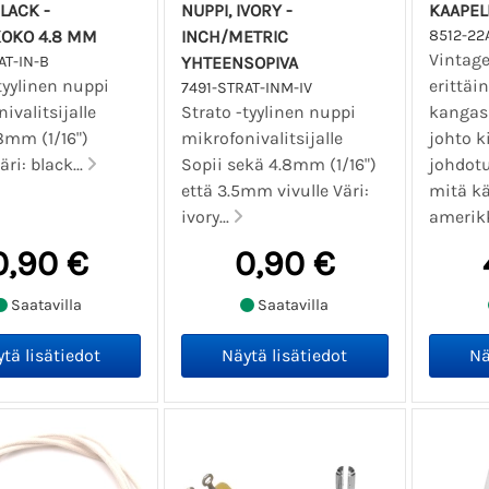
BLACK -
NUPPI, IVORY -
KAAPEL
OKO 4.8 MM
INCH/METRIC
8512-2
Vintage
AT-IN-B
YHTEENSOPIVA
tyylinen nuppi
erittäi
7491-STRAT-INM-IV
ivalitsijalle
Strato -tyylinen nuppi
kangas
8mm (1/16")
mikrofonivalitsijalle
johto k
äri: black...
Sopii sekä 4.8mm (1/16")
johdotu
että 3.5mm vivulle Väri:
mitä kä
ivory...
amerikk
0,90 €
0,90 €
Saatavilla
Saatavilla