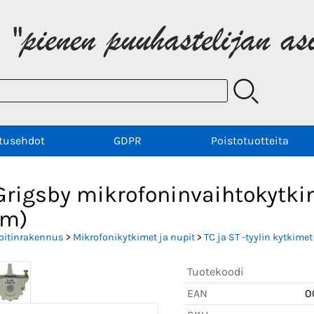
tusehdot
GDPR
Poistotuotteita
rigsby mikrofoninvaihtokytkin
mm)
oitinrakennus
>
Mikrofonikytkimet ja nupit
>
TC ja ST -tyylin kytkimet
Tuotekoodi
EAN
0