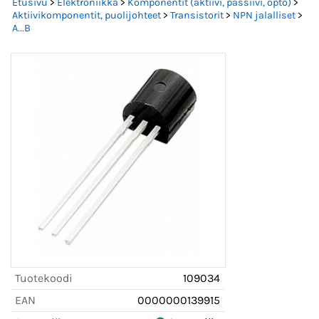
Etusivu
>
Elektroniikka
>
Komponentit (aktiivi, passiivi, opto)
>
Aktiivikomponentit, puolijohteet
>
Transistorit
>
NPN jalalliset
>
A...B
Tuotekoodi
109034
EAN
0000000139915