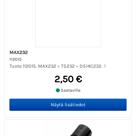
MAX232
112015
Tuote 112015. MAX232 = TS232 = DS14C232.
2,50 €
Saatavilla