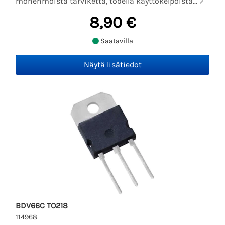
monenmoista tarviketta, todella käyttökelpoista...
8,90 €
Saatavilla
BDV66C TO218
114968