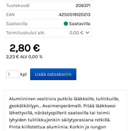
Tuotekoodi
206371
EAN
4250019120213
Saatavilla
Saatavilla
Toimituskulut alk.
0,00 €
2,80 €
2,23 € ALV 0,00 %
kpl
Alumiininen vesitiivis putkilo lääkkeille, tulitikuille,
geokätköilyyn... Avaimenperämalli. Pitää lääkkeesi
lähettyvillä, närästyspillerit saatavilla tai toimii
lyhyiden tulitikkujenkin säilytysrasiana retkillä.
Pinta kiillotettua alumiinia. Korkin ja rungon