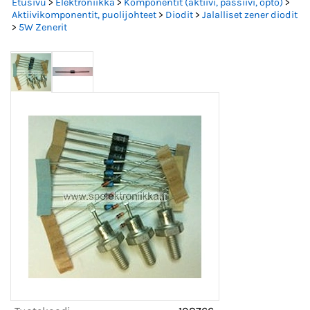
Etusivu
>
Elektroniikka
>
Komponentit (aktiivi, passiivi, opto)
>
Aktiivikomponentit, puolijohteet
>
Diodit
>
Jalalliset zener diodit
>
5W Zenerit