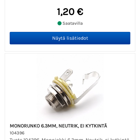
1,20 €
Saatavilla
MONORUNKO 6.3MM, NEUTRIK, EI KYTKINTÄ
104396
Tuote 104396. Monojakki 6.3mm, Neutrik, ei kytkintä.