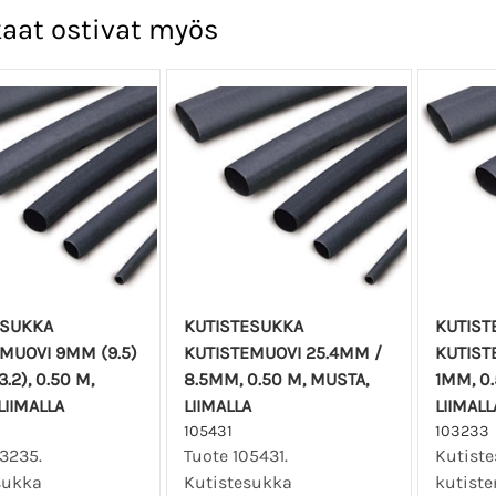
aat ostivat myös
ESUKKA
KUTISTESUKKA
KUTIST
MUOVI 9MM (9.5)
KUTISTEMUOVI 25.4MM /
KUTIST
.2), 0.50 M,
8.5MM, 0.50 M, MUSTA,
1MM, 0.
LIIMALLA
LIIMALLA
LIIMALL
105431
103233
03235.
Tuote 105431.
Kutist
sukka
Kutistesukka
kutist