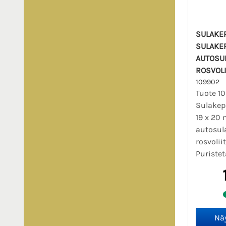
SULAKEP
SULAKEP
AUTOSU
ROSVOLI
109902
Tuote 1
Sulakep
19 x 20
autosula
rosvoliit
Puristet