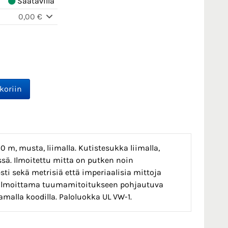
Saatavilla
0,00 €
 m, musta, liimalla. Kutistesukka liimalla,
ssä. Ilmoitettu mitta on putken noin
ti sekä metrisiä että imperiaalisia mittoja
an ilmoittama tuumamitoitukseen pohjautuva
amalla koodilla. Paloluokka UL VW-1.