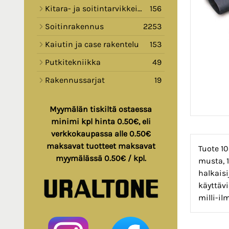
Kitara- ja soitintarvikkeita
156
Soitinrakennus
2253
Kaiutin ja case rakentelu
153
Putkitekniikka
49
Rakennussarjat
19
Myymälän tiskiltä ostaessa
minimi kpl hinta 0.50€, eli
verkkokaupassa alle 0.50€
maksavat tuotteet maksavat
Tuote 10
myymälässä 0.50€ / kpl.
musta, 1
halkaisi
käyttäv
milli-il