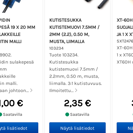
IDIN
KUTISTESUKKA
XT-60H 
ESÄ 19 X 20 MM
KUTISTEMUOVI 7.5MM /
SUOJAL
LAKKEILLE
2MM (2.2), 0.50 M,
JA 1 X
ITIN MALLI
MUSTA, LIIMALLA
SXT2476
XT-60H l
103234
09902.
Tuote 103234.
1 x XT60
idin sulakepesä
Kutistesukka
XT60H n
 mm
kutistemuovi 7.5mm /
kkeille
2.2mm, 0.50 m, musta,
in malli.
liimalla. 3:1 kutistuvuus.
aan johtoon...
Ilmoitettu...
1,00 €
2,35 €
Saatavilla
Saatavilla