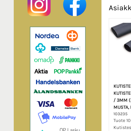
Asiakk
KUTIST
KUTISTE
/ 3MM (3
MUSTA, 
103235
Tuote 1
Kutiste