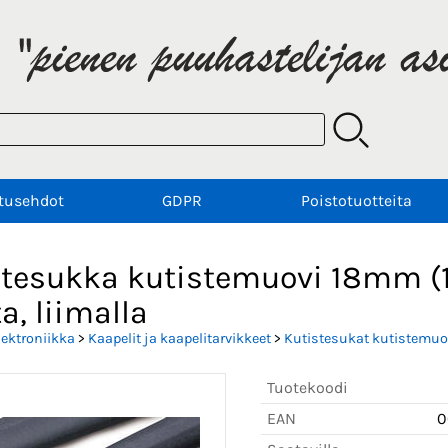
tusehdot
GDPR
Poistotuotteita
tesukka kutistemuovi 18mm (19
, liimalla
lektroniikka
>
Kaapelit ja kaapelitarvikkeet
>
Kutistesukat kutistemuov
Tuotekoodi
EAN
0