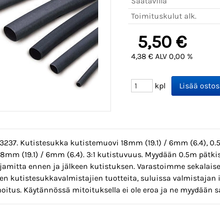
Saatavilla
Toimituskulut alk.
5,50 €
4,38 € ALV 0,00 %
kpl
3237. Kutistesukka kutistemuovi 18mm (19.1) / 6mm (6.4), 0.50
8mm (19.1) / 6mm (6.4). 3:1 kutistuvuus. Myydään 0.5m pätki
jamitta ennen ja jälkeen kutistuksen. Varastoimme sekalaises
ien kutistesukkavalmistajien tuotteita, suluissa valmistaj
moitus. Käytännössä mitoituksella ei ole eroa ja ne myydään s