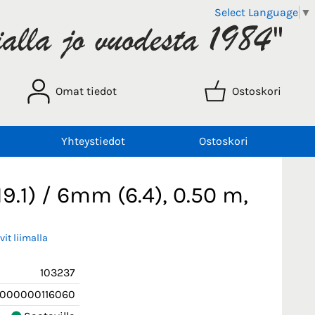
Select Language
▼
Omat tiedot
Ostoskori
Yhteystiedot
Ostoskori
.1) / 6mm (6.4), 0.50 m,
it liimalla
103237
000000116060