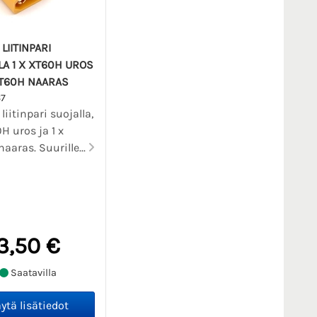
LIITINPARI
LA 1 X XT60H UROS
 XT60H NAARAS
7
iitinpari suojalla,
H uros ja 1 x
aaras. Suurille...
3,50 €
Saatavilla