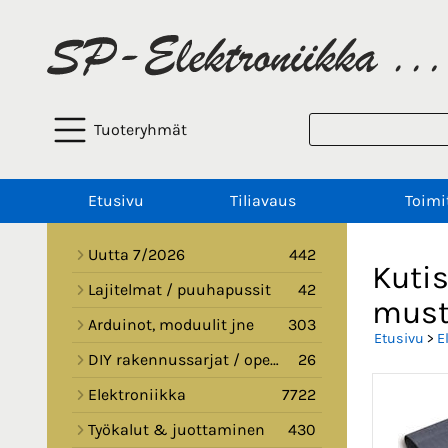
Tuoteryhmät
Etusivu
Tiliavaus
Toimi
Uutta 7/2026
442
Kutis
Lajitelmat / puuhapussit
42
musta
Arduinot, moduulit jne
303
Etusivu
>
E
DIY rakennussarjat / opetussarjat
26
Elektroniikka
7722
Työkalut & juottaminen
430