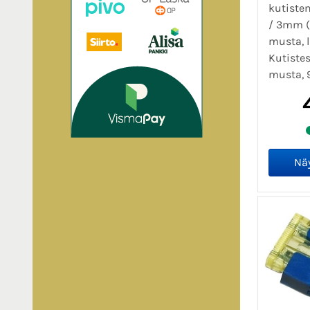
kutiste
/ 3mm (3
musta, l
Kutistes
musta, 