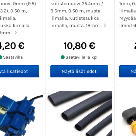
muovi 9mm (9.5)
kutistemuovi 25.4mm /
1mm, 0
.2), 0.50 m,
8.5mm, 0.50 m, musta,
liimalla
iimalla.
liimalla. Kutistesukka
Myydää
ukka liimalla,
liimalla, musta, 18mm...
Ilmoitet
9mm...
4,20 €
10,80 €
Saatavilla
Saatavilla 18 kpl