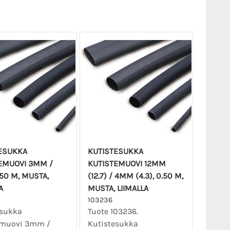
ESUKKA
KUTISTESUKKA
EMUOVI 3MM /
KUTISTEMUOVI 12MM
50 M, MUSTA,
(12.7) / 4MM (4.3), 0.50 M,
A
MUSTA, LIIMALLA
103236
esukka
Tuote 103236.
emuovi 3mm /
Kutistesukka