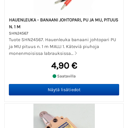
HAUENLEUKA - BANAANI JOHTOPARI, PU JA MU, PITUUS
N. 1 M
SHN24567
Tuote SHN24567. Hauenleuka banaani johtopari PU
ja MU pituus n. 1 m MALLI 1. Käteviä piuhoja
monenmoisissa labrauksissa...
4,90 €
Saatavilla