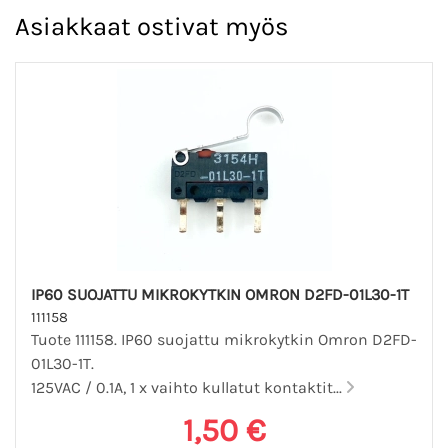
Asiakkaat ostivat myös
IP60 SUOJATTU MIKROKYTKIN OMRON D2FD-01L30-1T
111158
Tuote 111158. IP60 suojattu mikrokytkin Omron D2FD-
01L30-1T.
125VAC / 0.1A, 1 x vaihto kullatut kontaktit...
1,50 €