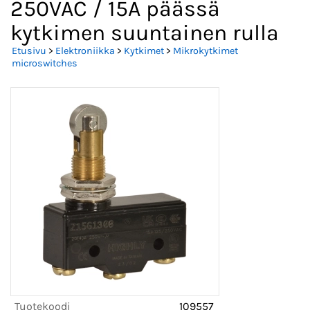
250VAC / 15A päässä
kytkimen suuntainen rulla
Etusivu
>
Elektroniikka
>
Kytkimet
>
Mikrokytkimet
microswitches
Tuotekoodi
109557