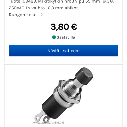
Tuote 109489. Mikrokytkin nro3 vipu 55 mm 16(3)A
250VAC 1 x vaihto. 6.3 mm abikot.
Rungon koko...
3,80 €
Saatavilla