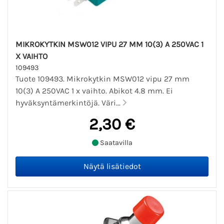
MIKROKYTKIN MSW012 VIPU 27 MM 10(3) A 250VAC 1
X VAIHTO
109493
Tuote 109493. Mikrokytkin MSW012 vipu 27 mm
10(3) A 250VAC 1 x vaihto. Abikot 4.8 mm. Ei
hyväksyntämerkintöjä. Väri...
2,30 €
Saatavilla