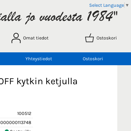
Select Language
▼
Omat tiedot
Ostoskori
Yhteystiedot
Ostoskori
OFF kytkin ketjulla
100512
000000113748