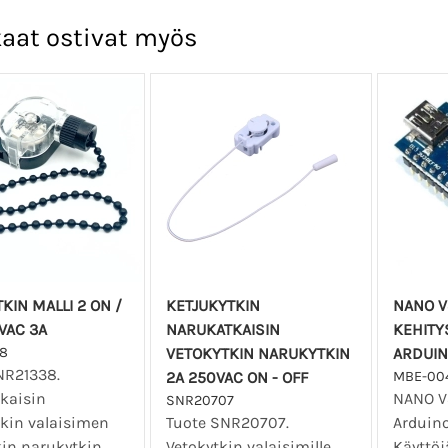
aat ostivat myös
KIN MALLI 2 ON /
KETJUKYTKIN
NANO V
VAC 3A
NARUKATKAISIN
KEHITY
8
VETOKYTKIN NARUKYTKIN
ARDUIN
NR21338.
2A 250VAC ON - OFF
MBE-00
kaisin
NANO V3
SNR20707
tkin valaisimen
Tuote SNR20707.
Arduino
kin narukytkin
Vetokytkin valaisimille
Käyttöj