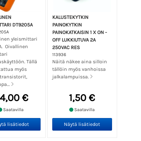
LINEN
KALUSTEKYTKIN
TTARI DT9205A
PAINOKYTKIN
205A
PAINOKATKAISIN 1 X ON -
inen yleismittari
OFF LUKKIUTUVA 2A
. Oivallinen
250VAC RES
tari
113936
skäyttöön. Tällä
Näitä näkee aina silloin
tattua myös
tällöin myös vanhoissa
transistorit,
jalkalampuissa.
opa...
4,00 €
1,50 €
Saatavilla
Saatavilla