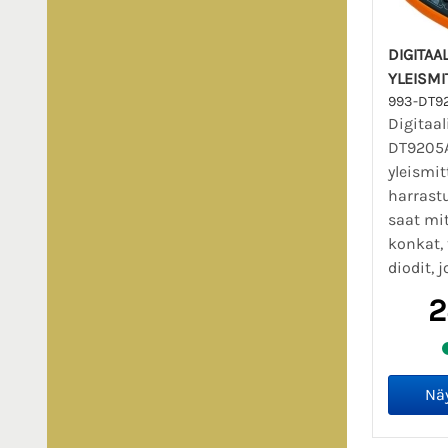
DIGITAA
YLEISMI
993-DT9
Digitaal
DT9205A
yleismit
harrastu
saat mi
konkat, 
diodit, j
2