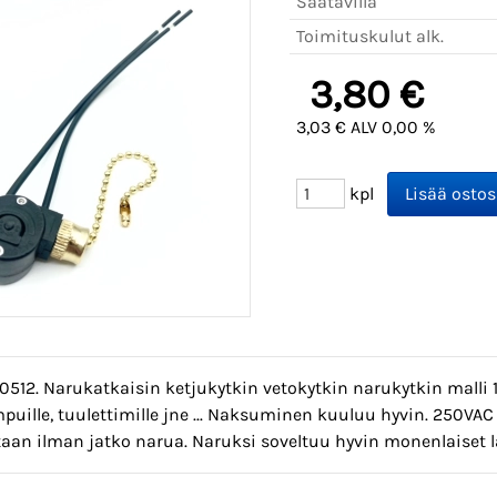
Saatavilla
Toimituskulut alk.
3,80 €
3,03 € ALV 0,00 %
kpl
0512. Narukatkaisin ketjukytkin vetokytkin narukytkin malli 1
puille, tuulettimille jne ... Naksuminen kuuluu hyvin. 250V
aan ilman jatko narua. Naruksi soveltuu hyvin monenlaiset la