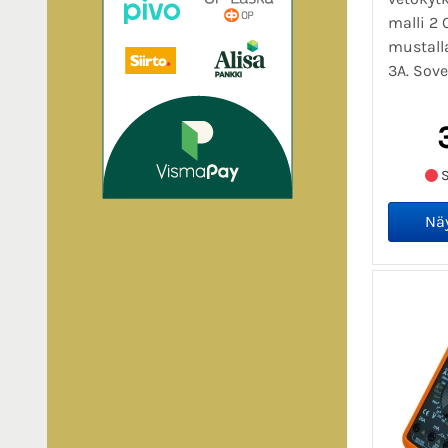
malli 2 
mustall
3A. Sove
S