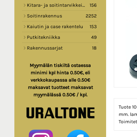
Kitara- ja soitintarvikkeita
156
Soitinrakennus
2252
Kaiutin ja case rakentelu
153
Putkitekniikka
49
Rakennussarjat
18
Myymälän tiskiltä ostaessa
minimi kpl hinta 0.50€, eli
verkkokaupassa alle 0.50€
maksavat tuotteet maksavat
myymälässä 0.50€ / kpl.
Tuote 10
mm. lam
Toimitet