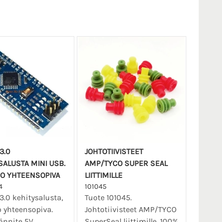
3.0
JOHTOTIIVISTEET
SALUSTA MINI USB.
AMP/TYCO SUPER SEAL
O YHTEENSOPIVA
LIITTIMILLE
4
101045
.0 kehitysalusta,
Tuote 101045.
 yhteensopiva.
Johtotiivisteet AMP/TYCO
ännite 5V.
SuperSeal liittimille, 100%