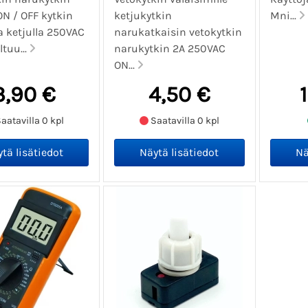
ON / OFF kytkin
ketjukytkin
Mni...
a ketjulla 250VAC
narukatkaisin vetokytkin
ltuu...
narukytkin 2A 250VAC
ON...
3,90 €
4,50 €
aatavilla 0 kpl
Saatavilla 0 kpl