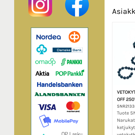
Asiakk
VETOKYT
OFF 250
SNR2133
Tuote S
Narukat
ketjuky
vetokyt