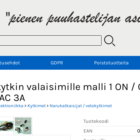
tusehdot
GDPR
Poistotuotteita
ytkin valaisimille malli 1 ON / 
AC 3A
lektroniikka
>
Kytkimet
>
Narukatkaisijat / vetokytkimet
Tuotekoodi
EAN
0