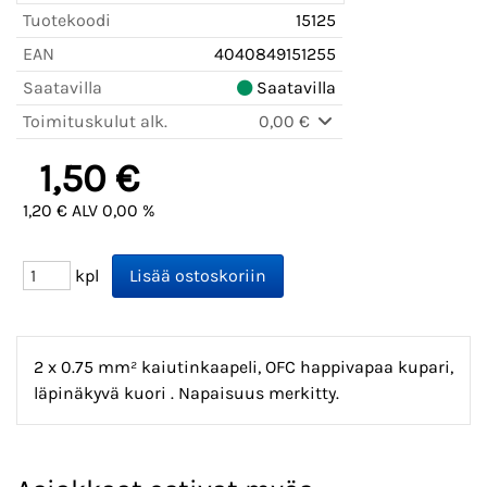
Tuotekoodi
15125
EAN
4040849151255
Saatavilla
Saatavilla
Toimituskulut alk.
0,00 €
1,50 €
1,20 € ALV 0,00 %
kpl
2 x 0.75 mm² kaiutinkaapeli, OFC happivapaa kupari,
läpinäkyvä kuori . Napaisuus merkitty.