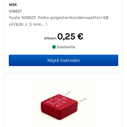
MM
106827
Tuote 106827. Polko polyesterikondensaattori 68
nF/63V, r. 5 mm...
0,25 €
alkaen
Saatavilla