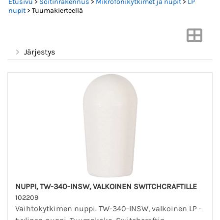
Etusivu
>
Soitinrakennus
>
Mikrofonikytkimet ja nupit
>
LP
nupit
> Tuumakierteellä
Järjestys
NUPPI, TW-340-INSW, VALKOINEN SWITCHCRAFTILLE
102209
Vaihtokytkimen nuppi. TW-340-INSW, valkoinen LP -