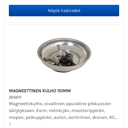
MAGNEETTINEN KULHO 110MM
205011
Magneettikulho, oivallinen apuväline pikkuosien
säilytykseen. Esim. mönkijän, moottoripyörän,
mopon, polkupyörän, auton, soittimien, dronen, RC...