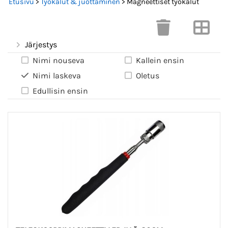
Etusivu
>
Työkalut & juottaminen
> Magneettiset työkalut
Järjestys
Nimi nouseva
Kallein ensin
Nimi laskeva
Oletus
Edullisin ensin