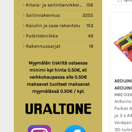
Nim
Kitara- ja soitintarvikkeita
156
Soitinrakennus
2255
Kaiutin ja case rakentelu
153
Putkitekniikka
49
Rakennussarjat
19
Myymälän tiskiltä ostaessa
minimi kpl hinta 0.50€, eli
verkkokaupassa alle 0.50€
ARDUINO
maksavat tuotteet maksavat
ARDUINO
myymälässä 0.50€ / kpl.
MBE-03
Arduino
Paikat 
ja 3 x A
Voidaan
3D-tulo