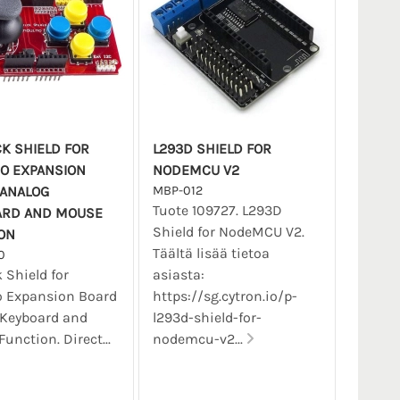
CK SHIELD FOR
L293D SHIELD FOR
O EXPANSION
NODEMCU V2
ANALOG
MBP-012
Tuote 109727. L293D
ARD AND MOUSE
Shield for NodeMCU V2.
ON
Täältä lisää tietoa
0
k Shield for
asiasta:
o Expansion Board
https://sg.cytron.io/p-
 Keyboard and
l293d-shield-for-
unction. Direct...
nodemcu-v2...