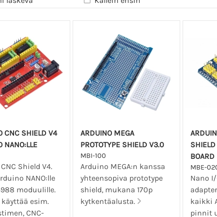
i laskeva
Kallein ensin
 CNC SHIELD V4
ARDUINO MEGA
ARDUIN
 NANO:LLE
PROTOTYPE SHIELD V3.0
SHIELD
0
MBI-100
BOARD
 CNC Shield V4.
Arduino MEGA:n kanssa
MBE-02
Arduino NANO:lle
yhteensopiva prototype
Nano I/
4988 moduulille.
shield, mukana 170p
adapter
 käyttää esim.
kytkentäalusta.
kaikki
stimen, CNC-
pinnit 