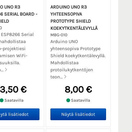
O UNO R3
ARDUINO UNO R3
6 SERIAL BOARD -
YHTEENSOPIVA
IELD
PROTOTYPE SHIELD
0
KOEKYTKENTÄLEVYLLÄ
 ESP8266 Serial
MBG-010
mahdollistaa
Arduino UNO
-projektiesi
yhteensopiva Prototype
amisen WiFi-
Shield koekytkentälevyllä.
uuksilla.
Mahdollistaa
...
protoilukytkentöjen
teon...
13,50 €
8,00 €
Saatavilla
Saatavilla