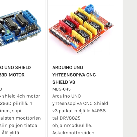
O UNO SHIELD
ARDUINO UNO
93D MOTOR
YHTEENSOPIVA CNC
SHIELD V3
0
MBG-045
 shield 4ch motor
Arduino UNO
293D piirillä. 4
yhteensopiva CNC Shield
nen, sopii
v3 paikat neljälle A4988
aisten moottorien
tai DRV8825
iin paljon tietoa
ohjainmoduulille.
 Älä ylitä
Askelmoottoreiden