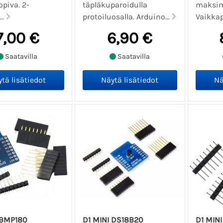
piva. 2-
täpläkuparoidulla
maksim
..
protoiluosalla. Arduino...
Vaikkap
7,00 €
6,90 €
Saatavilla
Saatavilla
 BMP180
D1 MINI DS18B20
D1 MIN