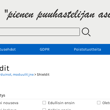
tusehdot
GDPR
Poistotuotteita
dit
rduinot, moduulit jne
> Shieldit
tys
i nouseva
Edullisin ensin
Olet