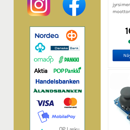
jyrsime
moottori
1