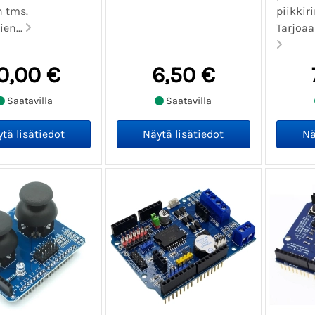
n tms.
piikkir
en...
Tarjoaa
0,00 €
6,50 €
Saatavilla
Saatavilla