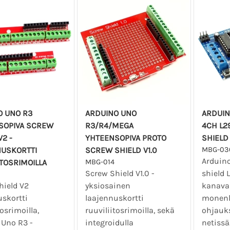
O UNO R3
ARDUINO UNO
ARDUIN
SOPIVA SCREW
R3/R4/MEGA
4CH L2
V2 -
YHTEENSOPIVA PROTO
SHIELD
NUSKORTTI
SCREW SHIELD V1.0
MBG-03
Arduino
ITOSRIMOILLA
MBG-014
Screw Shield V1.0 -
shield L
hield V2
yksiosainen
kanavai
uskortti
laajennuskortti
monenl
tosrimoilla,
ruuviliitosrimoilla, sekä
ohjauks
 Uno R3 -
integroidulla
netissä.