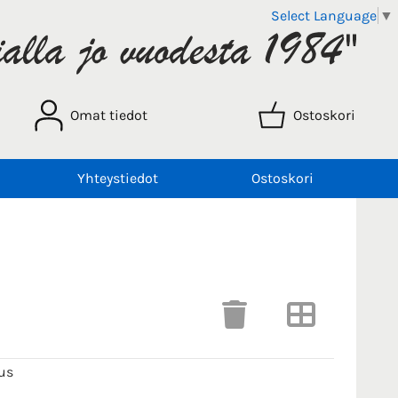
Select Language
▼
Omat tiedot
Ostoskori
Yhteystiedot
Ostoskori
us