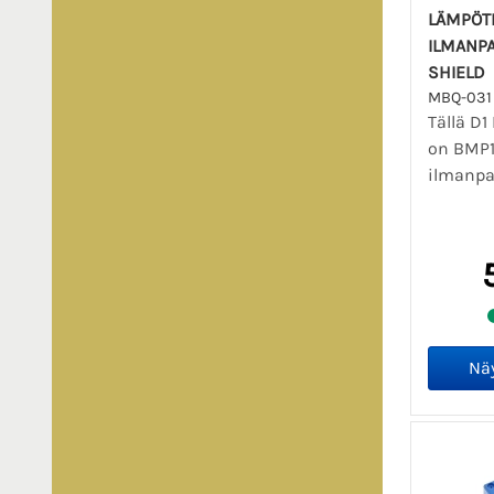
LÄMPÖTI
ILMANP
SHIELD
MBQ-031
Tällä D1
on BMP1
ilmanpai