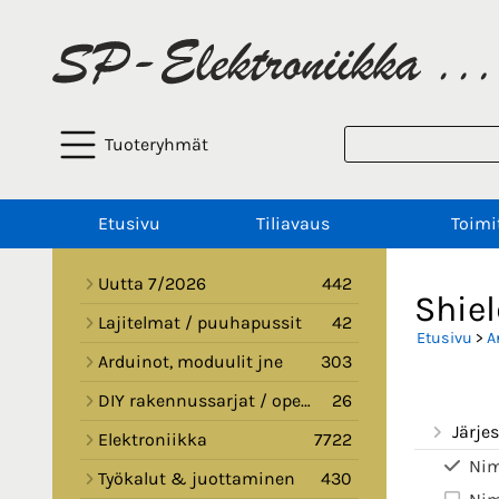
Tuoteryhmät
Etusivu
Tiliavaus
Toimi
Uutta 7/2026
442
Shiel
Lajitelmat / puuhapussit
42
Etusivu
>
A
Arduinot, moduulit jne
303
DIY rakennussarjat / opetussarjat
26
Järjes
Elektroniikka
7722
Nim
Työkalut & juottaminen
430