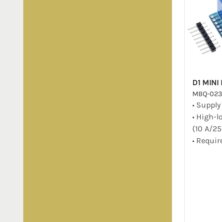
D1 MINI
MBQ-02
• Supply
• High-l
(10 A/25
• Require