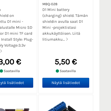
MBQ-028
D1 Mini battery
9
hield on
(charging) shield. Tämän
ettu D1 mini -
shieldin avulla saat D1
alustalle Micro SD
Mini -projektistasi
for D1 mini TF card
akkukäyttöisen. Liitä
Install Style: Plug-
litiumakku...
ly Voltage:3.3v
3,00 €
5,50 €
Saatavilla
Saatavilla