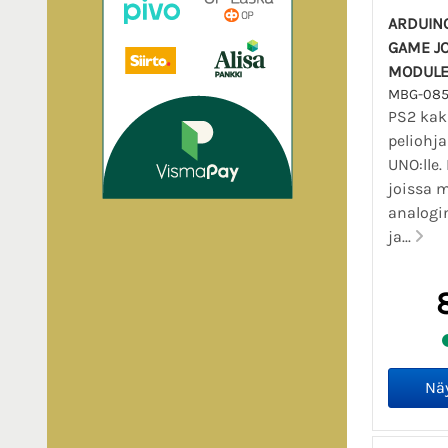
ARDUIN
GAME J
MODULE
MBG-08
PS2 kak
peliohja
UNO:lle.
joissa 
analogi
ja...