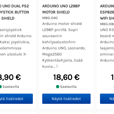
O UNO DUAL PS2
ARDUINO UNO L298P
ARDUIN
OYSTICK BUTTON
MOTOR SHIELD
ESP826
 SHIELD
MBG-040
WIFI SH
Arduino motor shield
5
MBG-08
soisjoystick
L298P piirillä. Sopii
UNO R3
in shield Arduino
seuraaviin
board 
 Kaksi joystickia,
kehitysalustoihin:
Arduino
molemmissa
Arduino UNO, Leonardo,
laajent
nen ulostulo X-
Mega2560
ominais
Kytkentäohjeita, lisää
Arduino
kuvia...
8,90 €
18,60 €
Saatavilla
Saatavilla