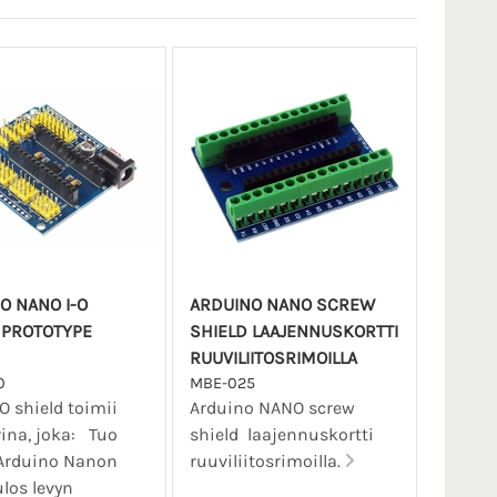
O NANO I-O
ARDUINO NANO SCREW
 PROTOTYPE
SHIELD LAAJENNUSKORTTI
RUUVILIITOSRIMOILLA
0
MBE-025
O shield toimii
Arduino NANO screw
ina, joka: Tuo
shield laajennuskortti
 Arduino Nanon
ruuviliitosrimoilla.
ulos levyn