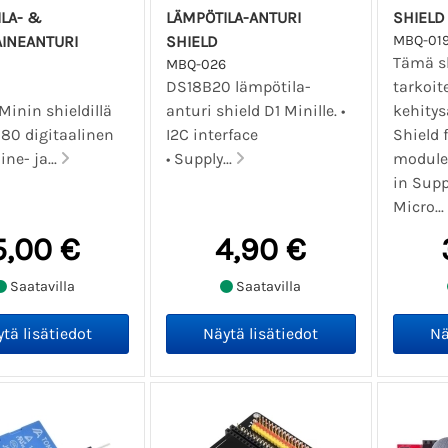
LA- &
LÄMPÖTILA-ANTURI
SHIELD
AINEANTURI
SHIELD
MBQ-01
Tämä s
MBQ-026
DS18B20 lämpötila-
tarkoit
 Minin shieldillä
anturi shield D1 Minille. •
kehitys
80 digitaalinen
I2C interface
Shield 
ne- ja...
• Supply...
module 
in Supp
Micro...
5,00 €
4,90 €
Saatavilla
Saatavilla