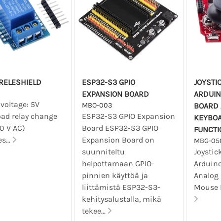
 RELESHIELD
ESP32-S3 GPIO
JOYSTI
3
EXPANSION BOARD
ARDUIN
 voltage: 5V
MBO-003
BOARD 
oad relay change
ESP32-S3 GPIO Expansion
KEYBO
0 V AC)
Board ESP32-S3 GPIO
FUNCTI
s...
Expansion Board on
MBG-05
suunniteltu
Joystic
helpottamaan GPIO-
Arduin
pinnien käyttöä ja
Analog
liittämistä ESP32-S3-
Mouse F
kehitysalustalla, mikä
tekee...