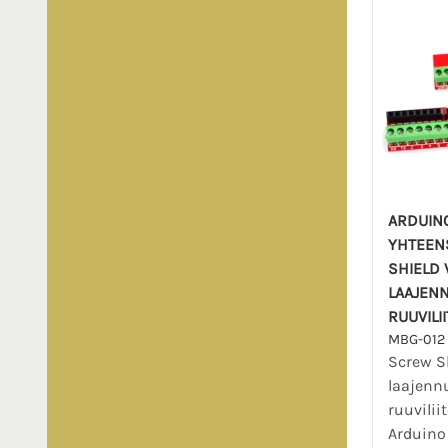
ARDUIN
YHTEEN
SHIELD 
LAAJEN
RUUVILI
MBG-012
Screw S
laajenn
ruuvilii
Arduino