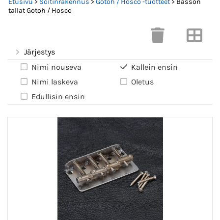
Etusivu
>
Soitinrakennus
>
Gotoh / Hosco -tuotteet
> Basson
tallat Gotoh / Hosco
Järjestys
Nimi nouseva
Kallein ensin
Nimi laskeva
Oletus
Edullisin ensin