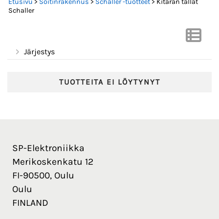
Etusivu
>
Soitinrakennus
>
Schaller -tuotteet
> Kitaran tallat
Schaller
Järjestys
TUOTTEITA EI LÖYTYNYT
SP-Elektroniikka
Merikoskenkatu 12
FI-90500, Oulu
Oulu
FINLAND