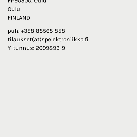
FI-90500, Oulu
Oulu
FINLAND
puh. +358 85565 858
tilaukset(at)spelektroniikka.fi
Y-tunnus: 2099893-9