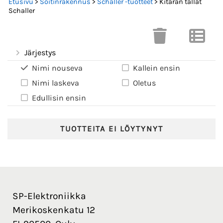
Etusivu
>
Soitinrakennus
>
Schaller -tuotteet
> Kitaran tallat
Schaller
Järjestys
Nimi nouseva
Kallein ensin
Nimi laskeva
Oletus
Edullisin ensin
TUOTTEITA EI LÖYTYNYT
SP-Elektroniikka
Merikoskenkatu 12