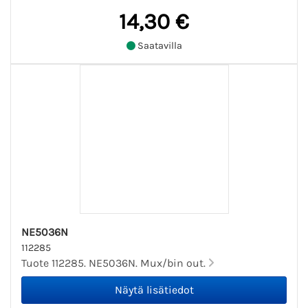
14,30 €
Saatavilla
NE5036N
112285
Tuote 112285. NE5036N. Mux/bin out.