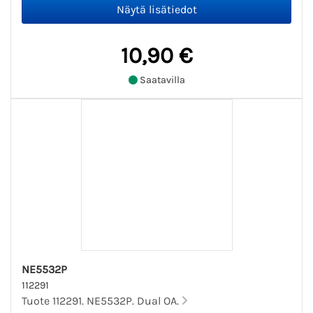
10,90 €
Saatavilla
NE5532P
112291
Tuote 112291. NE5532P. Dual OA.