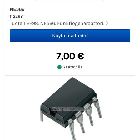
NE566
112298
Tuote 112298. NE566. Funktiogeneraattori.
7,00 €
Saatavilla