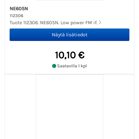
NE605N
112306
Tuote 112306. NE605N. Low power FM if.
10,10 €
Saatavilla 1 kpl