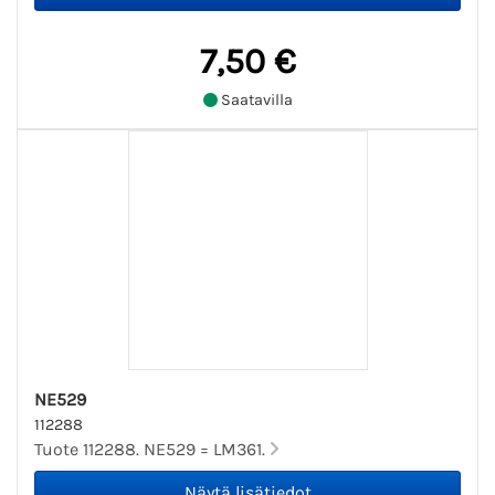
7,50 €
Saatavilla
NE529
112288
Tuote 112288. NE529 = LM361.