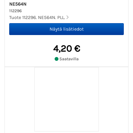
NE564N
112296
Tuote 112296. NE564N. PLL.
4,20 €
Saatavilla