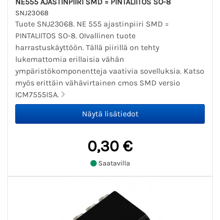
NE555 AJASTINPIIRI SMD = PINTALIITOS SO-8
SNJ23068
Tuote SNJ23068. NE 555 ajastinpiiri SMD =
PINTALIITOS SO-8. OIvallinen tuote
harrastuskäyttöön. Tällä piirillä on tehty
lukemattomia erillaisia vähän
ympäristökomponentteja vaativia sovelluksia. Katso
myös erittäin vähävirtainen cmos SMD versio
ICM7555ISA.
0,30 €
Saatavilla