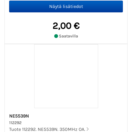
2,00 €
Saatavilla
NE5539N
112292
Tuote 112292. NE5539N. 350MHz OA.