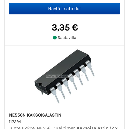
3,35 €
Saatavilla
NE556N KAKSOISAJASTIN
112294
Tuote 112294. NE556. Dual timer. Kaksoisajastin (2 x