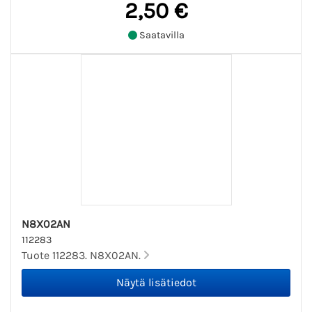
2,50 €
Saatavilla
N8X02AN
112283
Tuote 112283. N8X02AN.