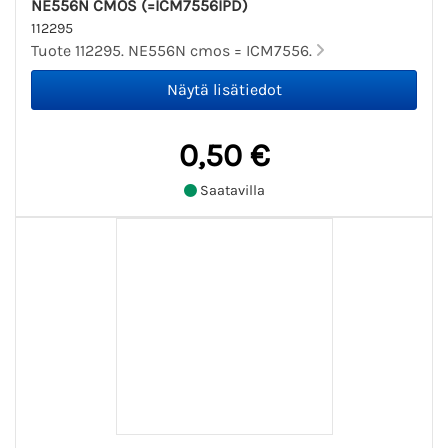
NE556N CMOS (=ICM7556IPD)
112295
Tuote 112295. NE556N cmos = ICM7556.
0,50 €
Saatavilla