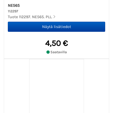
NE565
112297
Tuote 112297. NE565. PLL.
4,50 €
Saatavilla