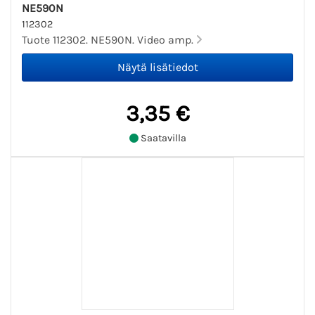
NE590N
112302
Tuote 112302. NE590N. Video amp.
3,35 €
Saatavilla