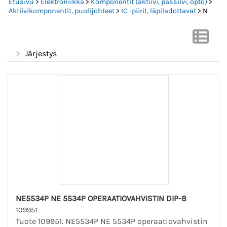
Etusivu
>
Elektroniikka
>
Komponentit (aktiivi, passiivi, opto)
>
Aktiivikomponentit, puolijohteet
>
IC -piirit, läpiladottavat
> N
Järjestys
NE5534P NE 5534P OPERAATIOVAHVISTIN DIP-8
109951
Tuote 109951. NE5534P NE 5534P operaatiovahvistin