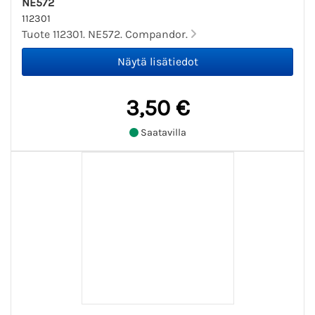
NE572
112301
Tuote 112301. NE572. Compandor.
3,50 €
Saatavilla