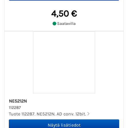
4,50 €
Saatavilla
NE5212N
112287
Tuote 112287. NE5212N. AD conv. 12bit.