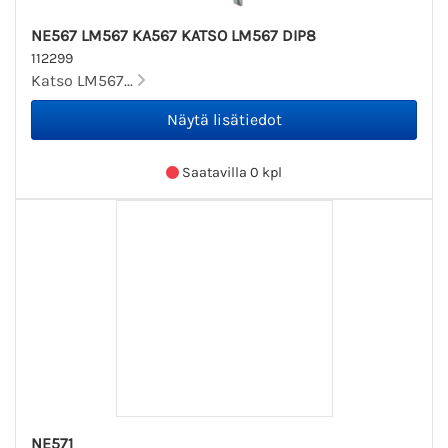
NE567 LM567 KA567 KATSO LM567 DIP8
112299
Katso LM567...
Saatavilla 0 kpl
NE571