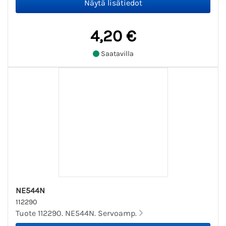
4,20 €
Saatavilla
NE544N
112290
Tuote 112290. NE544N. Servoamp.