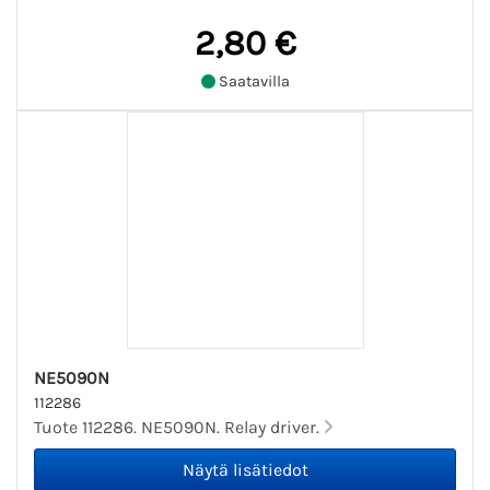
2,80 €
Saatavilla
NE5090N
112286
Tuote 112286. NE5090N. Relay driver.