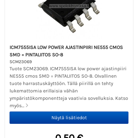
ICM7555ISA LOW POWER AJASTINPIIRI NE555 CMOS
SMD = PINTALIITOS SO-8
SCM23069
Tuote SCM23069. ICM7555ISA low power ajastinpiiri
NE555 cmos SMD = PINTALIITOS SO-8. OIvallinen
tuote harrastuskäyttöön. Tällä piirillä on tehty
lukemattomia erillaisia vähän
ympäristökomponentteja vaativia sovelluksia. Katso
myös...
0,50 €