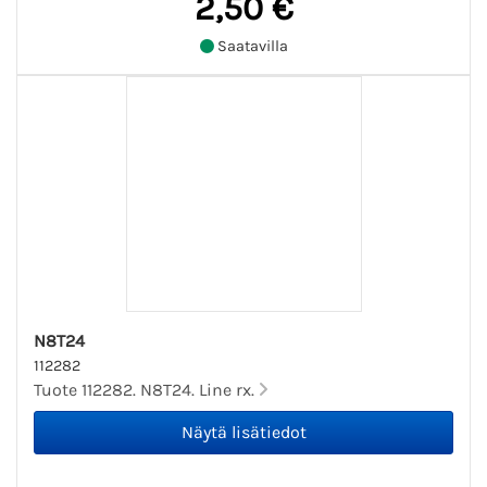
2,50 €
Saatavilla
N8T24
112282
Tuote 112282. N8T24. Line rx.