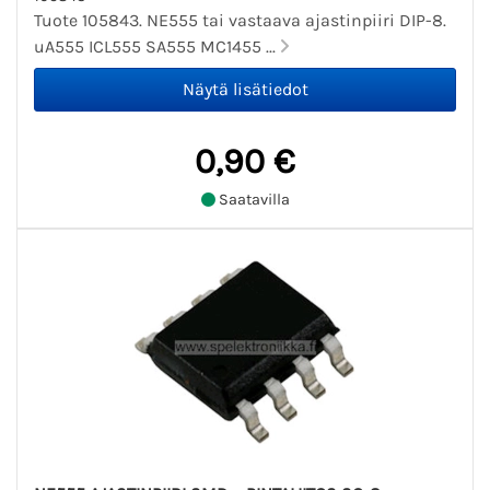
Tuote 105843. NE555 tai vastaava ajastinpiiri DIP-8.
uA555 ICL555 SA555 MC1455 ...
0,90 €
Saatavilla