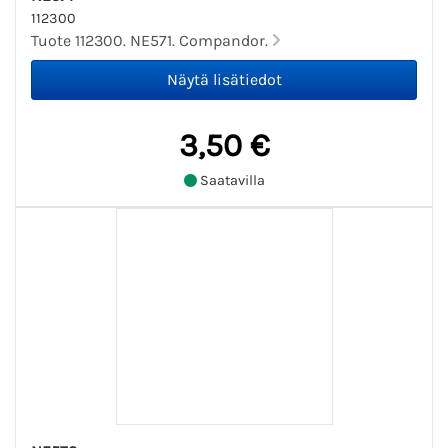
112300
Tuote 112300. NE571. Compandor.
3,50 €
Saatavilla