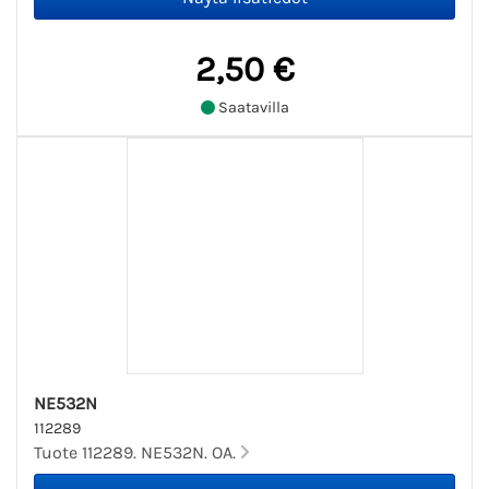
2,50 €
Saatavilla
NE532N
112289
Tuote 112289. NE532N. OA.