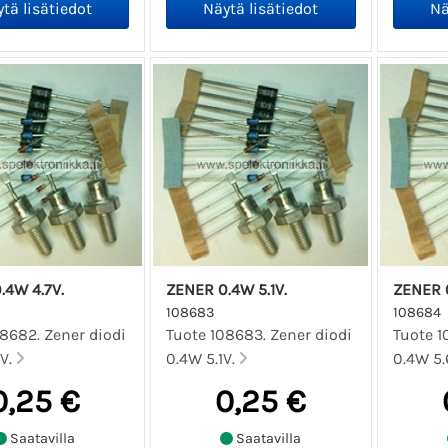
.4W 4.7V.
ZENER 0.4W 5.1V.
ZENER 0
108683
108684
8682. Zener diodi
Tuote 108683. Zener diodi
Tuote 1
7V.
0.4W 5.1V.
0.4W 5.
0,25 €
0,25 €
Saatavilla
Saatavilla