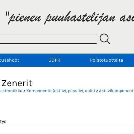
tusehdot
GDPR
Poistotuotteita
 Zenerit
lektroniikka
>
Komponentit (aktiivi, passiivi, opto)
>
Aktiivikomponenti
tys