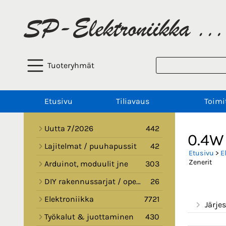
Tuoteryhmät
Etusivu
Tiliavaus
Toimi
Uutta 7/2026
442
0.4W
Lajitelmat / puuhapussit
42
Etusivu
>
E
Zenerit
Arduinot, moduulit jne
303
DIY rakennussarjat / opetussarjat
26
Elektroniikka
7721
Järjes
Työkalut & juottaminen
430