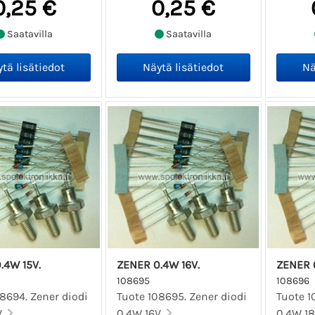
0,25 €
0,25 €
Saatavilla
Saatavilla
.4W 15V.
ZENER 0.4W 16V.
ZENER 
108695
108696
8694. Zener diodi
Tuote 108695. Zener diodi
Tuote 1
V.
0.4W 16V.
0.4W 18