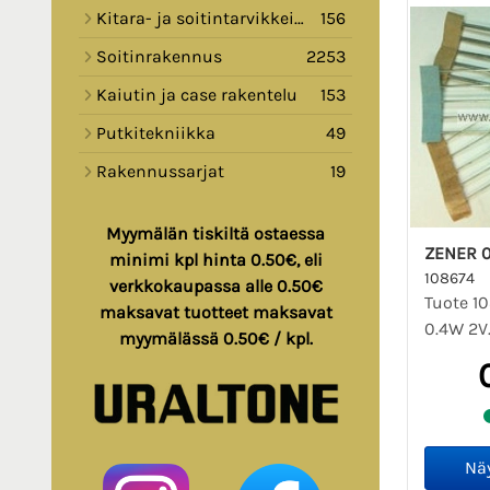
Kitara- ja soitintarvikkeita
156
Soitinrakennus
2253
Kaiutin ja case rakentelu
153
Putkitekniikka
49
Rakennussarjat
19
Myymälän tiskiltä ostaessa
ZENER 0
minimi kpl hinta 0.50€, eli
108674
verkkokaupassa alle 0.50€
Tuote 10
maksavat tuotteet maksavat
0.4W 2V
myymälässä 0.50€ / kpl.