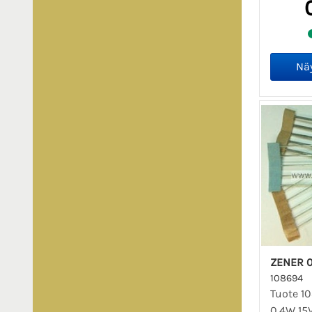
ZENER 0
108694
Tuote 10
0.4W 15