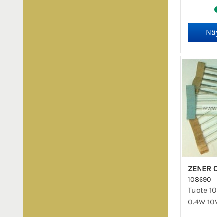
ZENER 0
108690
Tuote 10
0.4W 10