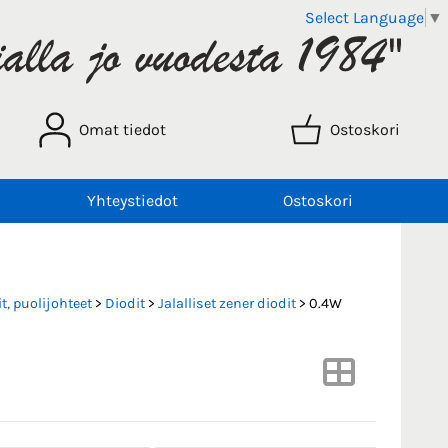
Select Language
▼
Omat tiedot
Ostoskori
Yhteystiedot
Ostoskori
t, puolijohteet
>
Diodit
>
Jalalliset zener diodit
> 0.4W