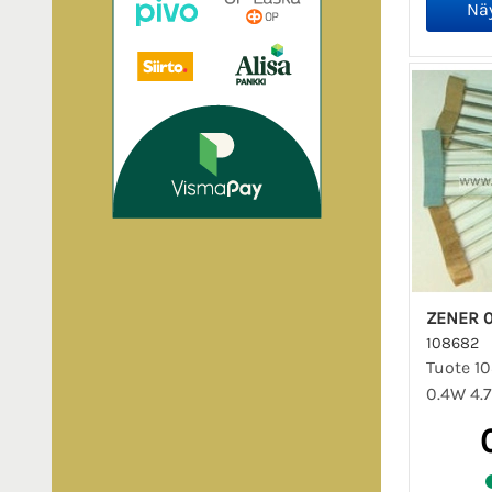
ZENER 0
108682
Tuote 10
0.4W 4.