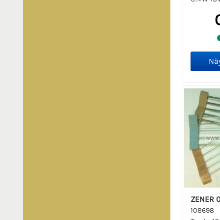
ZENER 0
108698