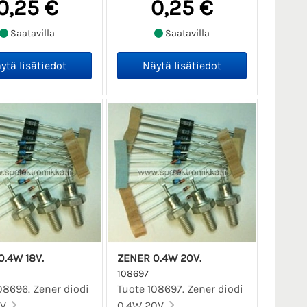
0,25 €
0,25 €
Saatavilla
Saatavilla
0.4W 18V.
ZENER 0.4W 20V.
108697
08696. Zener diodi
Tuote 108697. Zener diodi
V.
0.4W 20V.