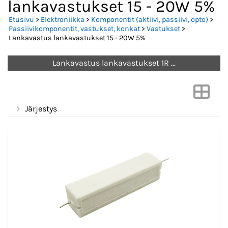
lankavastukset 15 - 20W 5%
Etusivu
>
Elektroniikka
>
Komponentit (aktiivi, passiivi, opto)
>
Passiivikomponentit, vastukset, konkat
>
Vastukset
>
Lankavastus lankavastukset 15 - 20W 5%
Lankavastus lankavastukset 1R ...
Järjestys