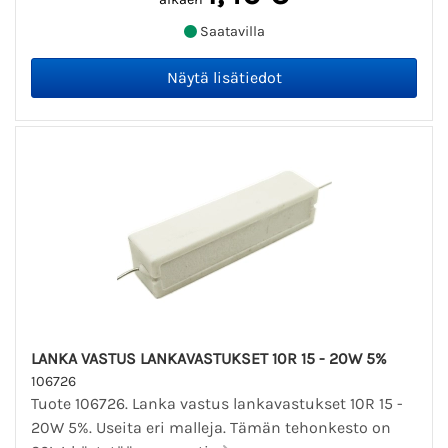
Saatavilla
LANKA VASTUS LANKAVASTUKSET 10R 15 - 20W 5%
106726
Tuote 106726. Lanka vastus lankavastukset 10R 15 -
20W 5%. Useita eri malleja. Tämän tehonkesto on