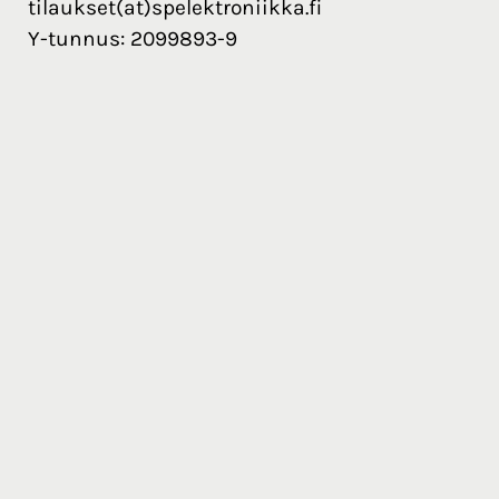
tilaukset(at)spelektroniikka.fi
Y-tunnus: 2099893-9