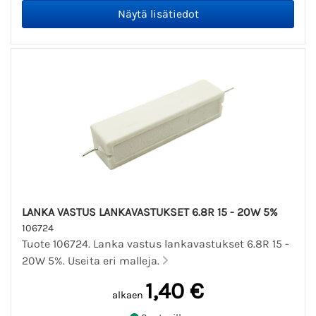
LANKA VASTUS LANKAVASTUKSET 6.8R 15 - 20W 5%
106724
Tuote 106724. Lanka vastus lankavastukset 6.8R 15 -
20W 5%. Useita eri malleja.
1,40 €
alkaen