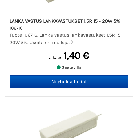
LANKA VASTUS LANKAVASTUKSET 1.5R 15 - 20W 5%
106716
Tuote 106716. Lanka vastus lankavastukset 1.5R 15 -
20W 5%. Useita eri malleja.
1,40 €
alkaen
Saatavilla