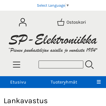
Select Language
▼
Ostoskori
Etusivu
Tuoteryhmät
Lankavastus