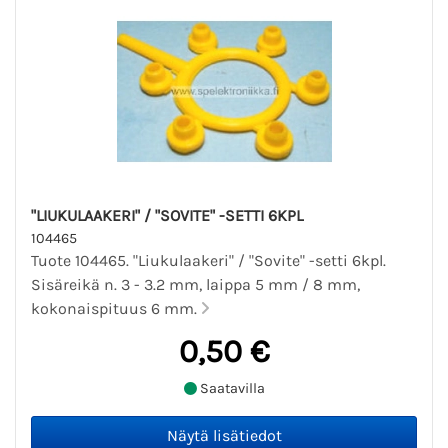
"LIUKULAAKERI" / "SOVITE" -SETTI 6KPL
104465
Tuote 104465. "Liukulaakeri" / "Sovite" -setti 6kpl.
Sisäreikä n. 3 - 3.2 mm, laippa 5 mm / 8 mm,
kokonaispituus 6 mm.
0,50 €
Saatavilla