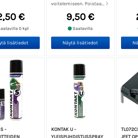
voitelemiseen. Poistaa...
2,50 €
9,50 €
aatavilla 0 kpl
Saatavilla
S -
KONTAK U -
TL072C
ITTEIDEN
YLEISPUHDISTUSSPRAY
JFET O