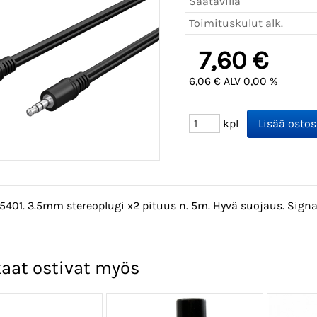
Saatavilla
Toimituskulut alk.
7,60 €
6,06 € ALV 0,00 %
kpl
5401. 3.5mm stereoplugi x2 pituus n. 5m. Hyvä suojaus. Signa
aat ostivat myös