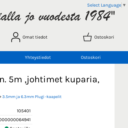
Select Language
▼
Omat tiedot
Ostoskori
Yhteystiedot
Ostoskori
n. 5m ,johtimet kuparia,
>
3.5mm ja 6.3mm Plugi -kaapelit
105401
000000064941