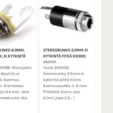
UNKO 6.3MM,
STEREORUNKO 3.5MM EI
, EI KYTKINTÄ
KYTKINTÄ PITKÄ KIERRE
242009
04396. Monojakki
Tuote 242009.
Neutrik, ei
Stereorunko 3.5mm ei
ä. Asennus
kytkintä pitkä kierre.
. Kierreosan
Asennusaukko n. 6 mm.
ija 9.4 mm. Jack
Pitkähkö kierre, saa
hread outer dia.
kiinni jopa 2.5...