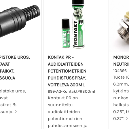
PISTOKE UROS,
KONTAK PR -
MONOR
AVAT
AUDIOLAITTEIDEN
NEUTRIK
AIKAT,
POTENTIOMETRIEN
104396
Tuote 1
USSUOJA
PUHDISTUSSPRAY,
6.3mm, 
VOITELEVA 300ML
istoke uros,
kytkint
999-AG-KontaktPR300ml
avat
Kontakt PR on
runkoon
aikat &
suunniteltu
halkais
ssuoja.
audiolaitteiden
0.25”, t
potentiometrien
0.37”.
puhdistamiseen ja