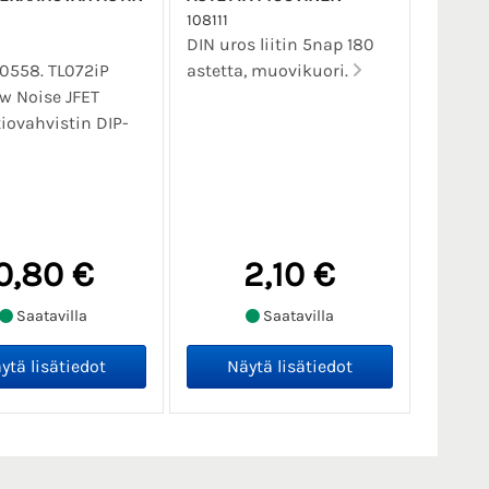
108111
DIN uros liitin 5nap 180
10558. TL072iP
astetta, muovikuori.
w Noise JFET
iovahvistin DIP-
0,80 €
2,10 €
Saatavilla
Saatavilla