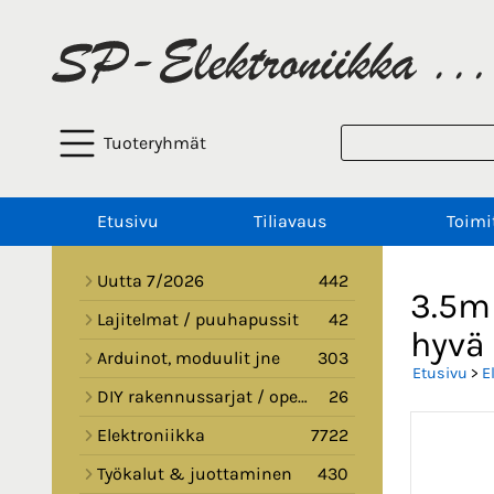
Tuoteryhmät
Etusivu
Tiliavaus
Toimi
Uutta 7/2026
442
3.5mm
Lajitelmat / puuhapussit
42
hyvä
Arduinot, moduulit jne
303
Etusivu
>
E
DIY rakennussarjat / opetussarjat
26
Elektroniikka
7722
Työkalut & juottaminen
430