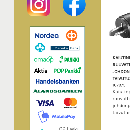
KAIUTIN
RUUVATT
JOHDONP
TAIVUT
107973
Kaiutinp
ruuvatt
johdonp
taivutu