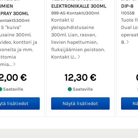
UMIEN
ELEKTRONIIKALLE 300ML
DIP-8
SPRAY 300ML
999-AG-KontaktU300ml
110558
Kontakt U
Tuote 1
KontaktS300ml
 S "kuiva"
yleispuhdistusaine
Dual Lo
usaine 300ml.
300ml. Lian, rasvan,
operaat
 video, konttori ja
lievien hapettumien,
8.
koneita ja mm.
fluksijäämien poistoon.
attomia
Kontakt U...
mia...
2,00 €
12,30 €
Saatavilla
Saatavilla