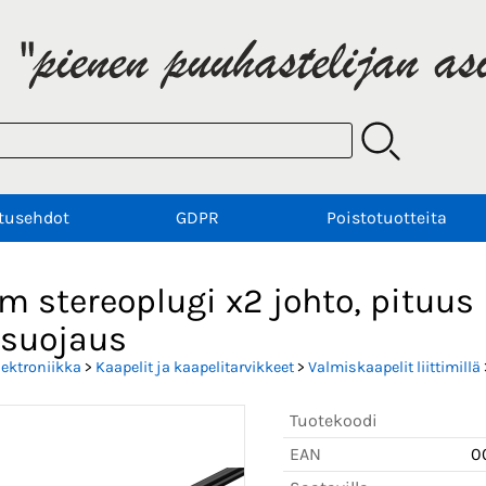
tusehdot
GDPR
Poistotuotteita
 stereoplugi x2 johto, pituus 
 suojaus
lektroniikka
>
Kaapelit ja kaapelitarvikkeet
>
Valmiskaapelit liittimillä
Tuotekoodi
EAN
0