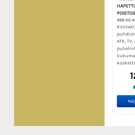
HAPETT
POISTO
999-AG-
Kontakt
puhdist
ATK, TV,
puhelin
liukum
kosketti
1