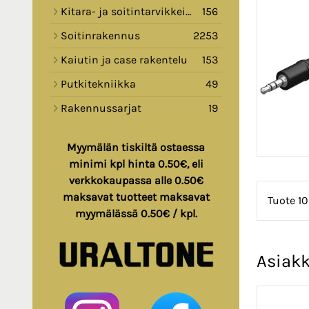
Kitara- ja soitintarvikkeita
156
Soitinrakennus
2253
Kaiutin ja case rakentelu
153
Putkitekniikka
49
Rakennussarjat
19
Myymälän tiskiltä ostaessa
minimi kpl hinta 0.50€, eli
verkkokaupassa alle 0.50€
maksavat tuotteet maksavat
Tuote 10
myymälässä 0.50€ / kpl.
Asiakk