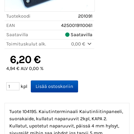
Tuotekoodi
201091
EAN
4250019110061
Saatavilla
Saatavilla
Toimituskulut alk.
0,00 €
6,20 €
4,94 € ALV 0,00 %
kpl
Tuote 104195. Kaiutinterminaali Kaiutinliitinpaneeli,
suorakaide, kullatut naparuuvit 2kpl, KAPA 2.
Kullatut, upotetut naparuuvit, päissä 4 mm hylsyt,
sivureiät mihin saa johdot jos tarvii 5 mm,