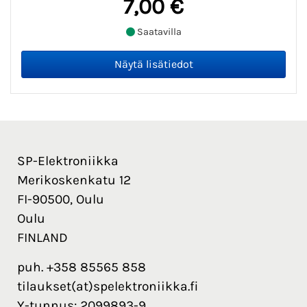
7,00 €
Saatavilla
SP-Elektroniikka
Merikoskenkatu 12
FI-90500, Oulu
Oulu
FINLAND
puh. +358 85565 858
tilaukset(at)spelektroniikka.fi
Y-tunnus: 2099893-9