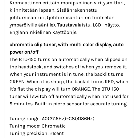
Kromaattinen erittäin monipuolinen viritysmittari,
kiinnitetään lapaan. Sisäänrakennettu
johtumisanturi, (johtumisanturi on tunteeton
ympäröiville äänille). Taustavalaistu. LCD -näyttö.
Englanninkielinen käyttöohje.
chromatic clip tuner, with multi color display, auto
power on/off
The BTU-150 turns on automatically when clipped on
the headstock, and switches off when you remove it.
When your instrument is in tune, the backlit turns
GREEN. When it is sharp, the backlit turns RED, when
it's flat the display will turn ORANGE. The BTU-150
tuner will switch off automatically when not used for
5 minutes. Built-in piezo sensor for accurate tuning.
Tuning range: A0(27.5Hz)~C8(4186Hz)
Tuning mode: Chromatic
Tuning precision: ±1cent