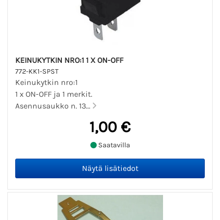
KEINUKYTKIN NRO:1 1 X ON-OFF
772-KK1-SPST
Keinukytkin nro:1
1 x ON-OFF ja 1 merkit.
Asennusaukko n. 13...
1,00 €
Saatavilla