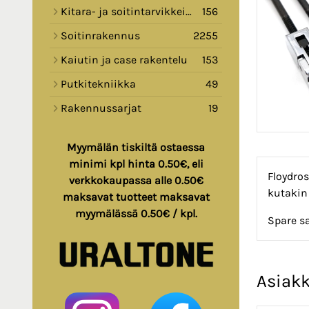
Kitara- ja soitintarvikkeita
156
Soitinrakennus
2255
Kaiutin ja case rakentelu
153
Putkitekniikka
49
Rakennussarjat
19
Myymälän tiskiltä ostaessa
minimi kpl hinta 0.50€, eli
Floydros
verkkokaupassa alle 0.50€
kutakin 
maksavat tuotteet maksavat
myymälässä 0.50€ / kpl.
Spare sa
Asiakk