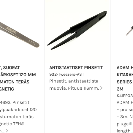
T, SUORAT
ANTISTAATTISET PINSETIT
ADAM H
KÄRKISET 120 MM
932-Tweezers-AST
KITARA
Pinsetit, antistaattista
MATON TERÄS
SERIES
muovia. Pituus 116mm.
GNETIC
3M
K4IPP0
4693. Pinsetit
ADAM HA
ylppäkärkiset 120
– pro s
stumaton teräs
– 3m. N
netic TFH®.
plugeil
...
length..