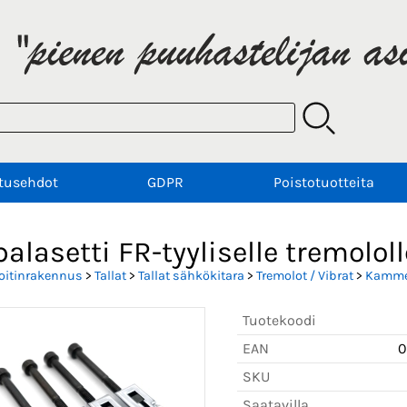
tusehdot
GDPR
Poistotuotteita
palasetti FR-tyyliselle tremololl
oitinrakennus
>
Tallat
>
Tallat sähkökitara
>
Tremolot / Vibrat
>
Kammet
Tuotekoodi
EAN
0
SKU
Saatavilla