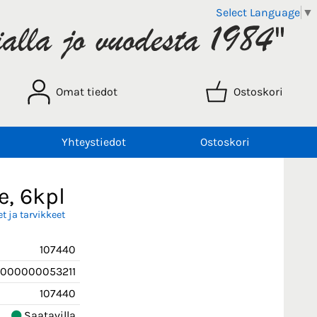
Select Language
▼
Omat tiedot
Ostoskori
Yhteystiedot
Ostoskori
e, 6kpl
 ja tarvikkeet
107440
000000053211
107440
Saatavilla