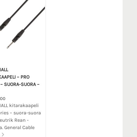
ALL
KAAPELI – PRO
 – SUORA-SUORA –
300
LL kitarakaapeli
eries – suora-suora
eutrik Rean -
la. General Cable
.