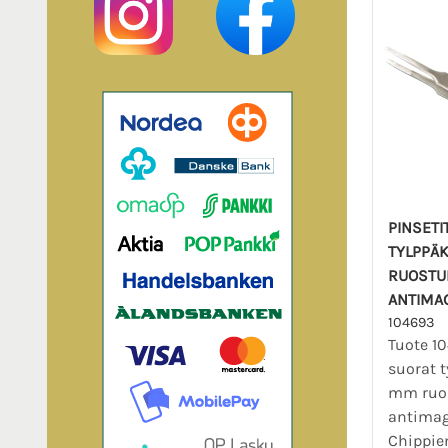
PINSETI
TYLPPÄ
RUOSTU
ANTIMA
104693
Tuote 10
suorat t
mm ruo
antimag
Chippien