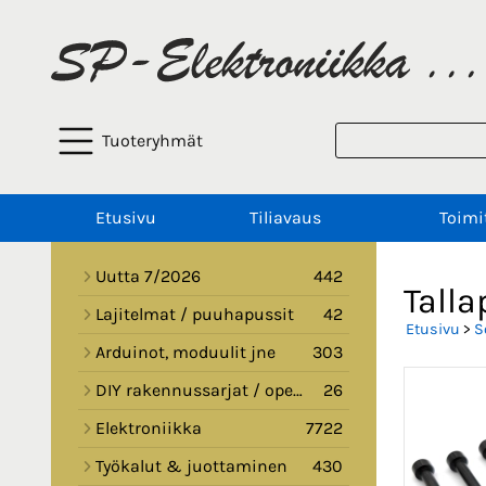
Tuoteryhmät
Etusivu
Tiliavaus
Toimi
Uutta 7/2026
442
Talla
Lajitelmat / puuhapussit
42
Etusivu
>
S
Arduinot, moduulit jne
303
DIY rakennussarjat / opetussarjat
26
Elektroniikka
7722
Työkalut & juottaminen
430