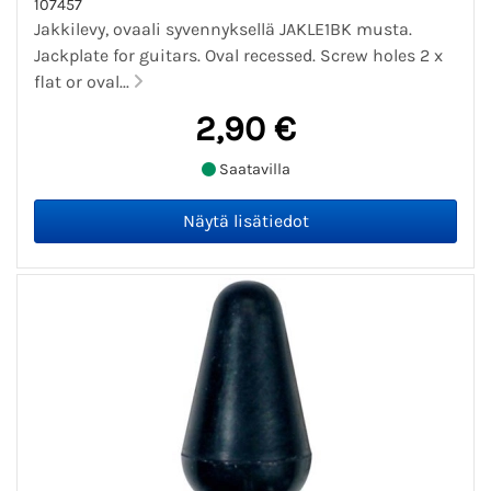
107457
Jakkilevy, ovaali syvennyksellä JAKLE1BK musta.
Jackplate for guitars. Oval recessed. Screw holes 2 x
flat or oval...
2,90 €
Saatavilla