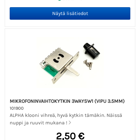
MIKROFONINVAIHTOKYTKIN 3WAYSW1 (VIPU 3.5MM)
101900
ALPHA klooni vihreä, hyvä kytkin tämäkin. Näissä
nuppi ja ruuvit mukana !
2,50 €