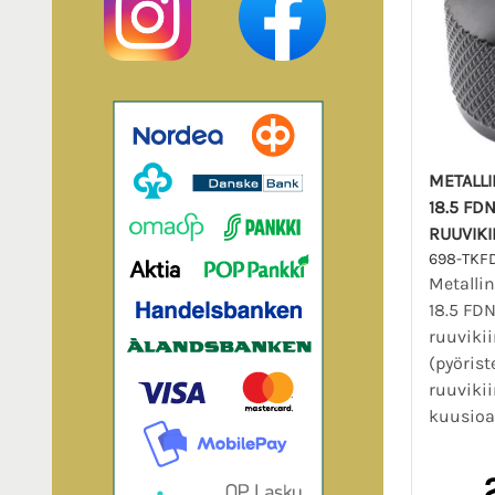
METALLI
18.5 FD
RUUVIKI
698-TKF
Metallin
18.5 FD
ruuvikii
(pyörist
ruuviki
kuusioav