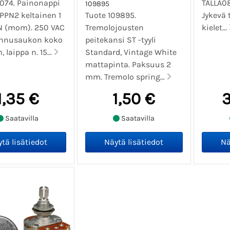
1074. Painonappi
TALLA08
109895
PPN2 keltainen 1
Tuote 109895.
Jykevä t
N (mom). 250 VAC
Tremolojousten
kielet...
sennusaukon koko
peitekansi ST -tyyli
 laippa n. 15...
Standard, Vintage White
mattapinta. Paksuus 2
mm. Tremolo spring...
1,35 €
1,50 €
3
Saatavilla
Saatavilla