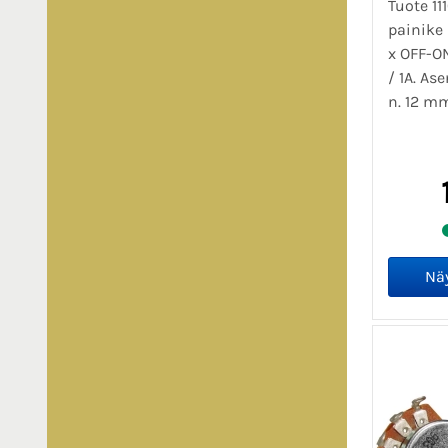
Tuote 11
painike 
x OFF-O
/ 1A. A
n. 12 mm,