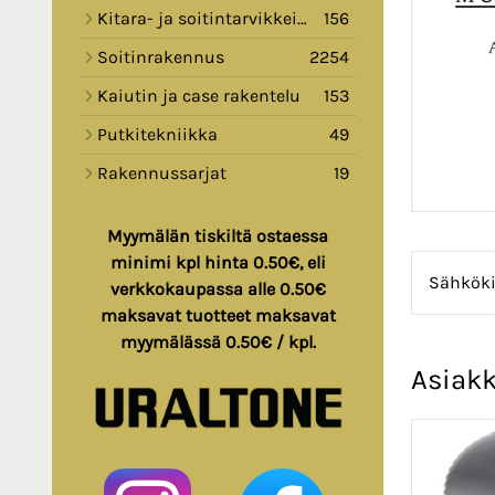
Kitara- ja soitintarvikkeita
156
Soitinrakennus
2254
Kaiutin ja case rakentelu
153
Putkitekniikka
49
Rakennussarjat
19
Myymälän tiskiltä ostaessa
minimi kpl hinta 0.50€, eli
Sähkökit
verkkokaupassa alle 0.50€
maksavat tuotteet maksavat
myymälässä 0.50€ / kpl.
Asiakk