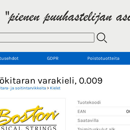
tusehdot
GDPR
Poistotuotteita
kitaran varakieli, 0.009
itara- ja soitintarvikkeita
>
Kielet
Tuotekoodi
EAN
0
Saatavilla
Toimituskulut alk.