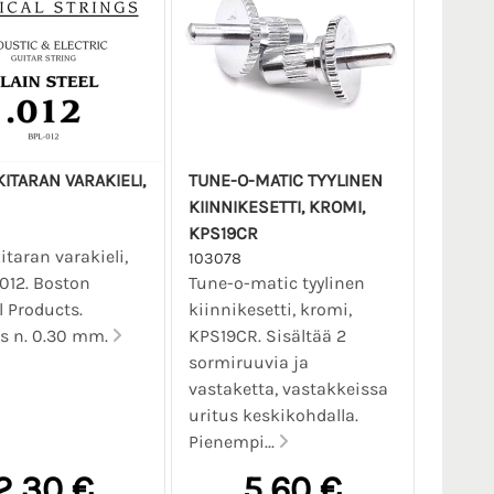
ITARAN VARAKIELI,
TUNE-O-MATIC TYYLINEN
KIINNIKESETTI, KROMI,
KPS19CR
taran varakieli,
103078
.012. Boston
Tune-o-matic tyylinen
 Products.
kiinnikesetti, kromi,
s n. 0.30 mm.
KPS19CR. Sisältää 2
sormiruuvia ja
vastaketta, vastakkeissa
uritus keskikohdalla.
Pienempi...
2,30 €
5,60 €