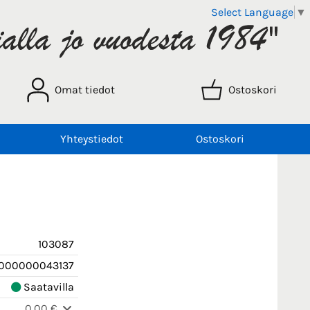
Select Language
▼
Omat tiedot
Ostoskori
Yhteystiedot
Ostoskori
103087
000000043137
Saatavilla
0,00 €