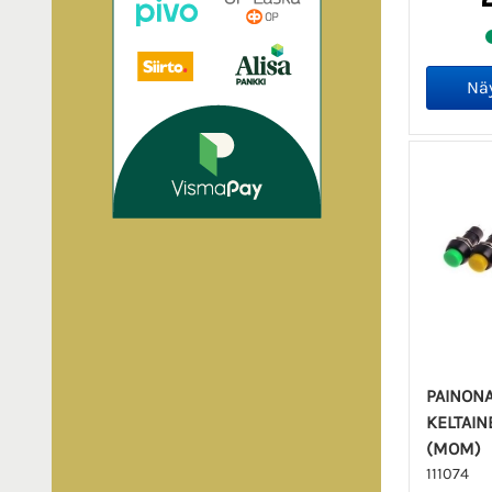
PAINONA
KELTAIN
(MOM)
111074