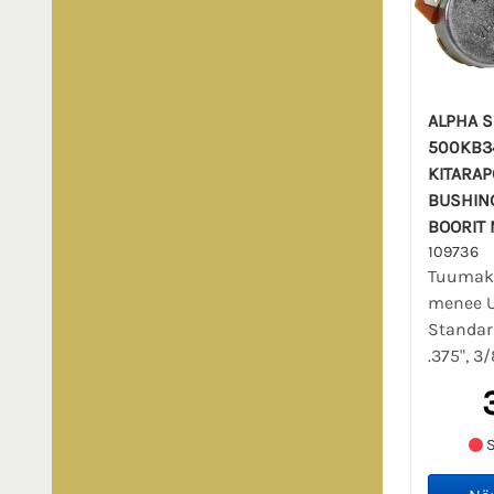
ALPHA S
500KB34
KITARA
BUSHING
BOORIT 
109736
Tuumako
menee U
Standar
.375", 3
S