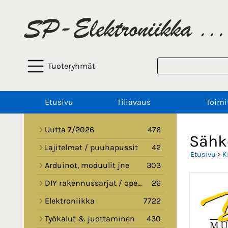
Tuoteryhmät
Etusivu
Tiliavaus
Toimi
Uutta 7/2026
476
Sähkö
Lajitelmat / puuhapussit
42
Etusivu
>
K
Arduinot, moduulit jne
303
DIY rakennussarjat / opetussarjat
26
Elektroniikka
7722
Työkalut & juottaminen
430