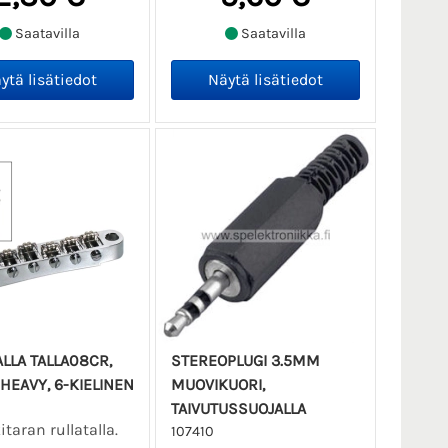
Saatavilla
Saatavilla
ALLA TALLA08CR,
STEREOPLUGI 3.5MM
HEAVY, 6-KIELINEN
MUOVIKUORI,
TAIVUTUSSUOJALLA
taran rullatalla.
107410