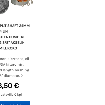
PLIT SHAFT 24MM
 LIN
POTENTIOMETRI
 3/8" AKSELIN
MILLIKOKO
on kierreosa, eli
SA kitaroihin.
d length bushing
/8" diameter.
3,50 €
aatavilla 0 kpl