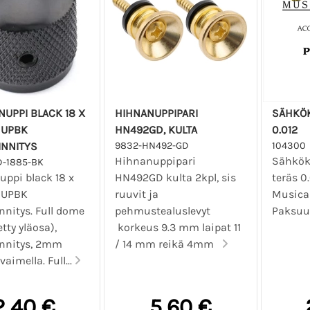
NUPPI BLACK 18 X
HIHNANUPPIPARI
SÄHKÖK
NUPBK
HN492GD, KULTA
0.012
INNITYS
9832-HN492-GD
104300
Hihnanuppipari
Sähköki
D-1885-BK
uppi black 18 x
HN492GD kulta 2kpl, sis
teräs 0
NUPBK
ruuvit ja
Musical
nnitys. Full dome
pehmustealuslevyt
Paksuu
etty yläosa),
korkeus 9.3 mm laipat 11
innitys, 2mm
/ 14 mm reikä 4mm
aimella. Full...
2,40 €
5,60 €