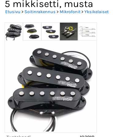
5 mikkisetti, musta
Etusivu
>
Soitinrakennus
>
Mikrofonit
>
Yksikelaiset