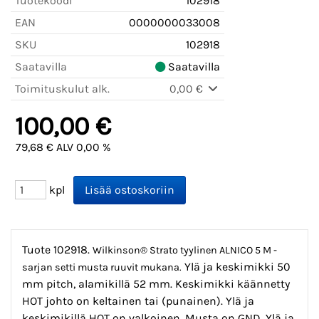
Tuotekoodi
102918
EAN
0000000033008
SKU
102918
Saatavilla
Saatavilla
Toimituskulut alk.
0,00 €
100,00 €
79,68 € ALV 0,00 %
kpl
Tuote 102918.
Wilkinson® Strato tyylinen ALNICO 5 M -
Ylä ja keskimikki 50
sarjan setti musta ruuvit mukana.
mm pitch, alamikillä 52 mm. Keskimikki käännetty
HOT johto on keltainen tai (punainen). Ylä ja
keskimikillä HOT on valkoinen. Musta on GND. Ylä ja