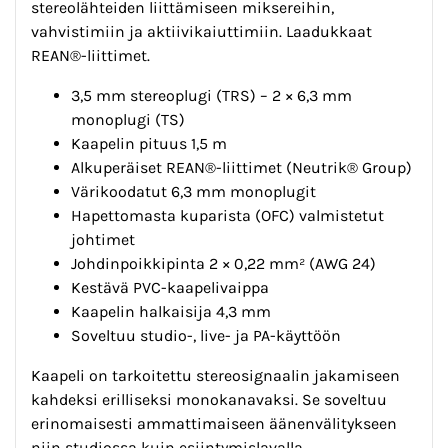
stereolähteiden liittämiseen miksereihin,
vahvistimiin ja aktiivikaiuttimiin. Laadukkaat
REAN®-liittimet.
3,5 mm stereoplugi (TRS) – 2 × 6,3 mm
monoplugi (TS)
Kaapelin pituus 1,5 m
Alkuperäiset REAN®-liittimet (Neutrik® Group)
Värikoodatut 6,3 mm monoplugit
Hapettomasta kuparista (OFC) valmistetut
johtimet
Johdinpoikkipinta 2 × 0,22 mm² (AWG 24)
Kestävä PVC-kaapelivaippa
Kaapelin halkaisija 4,3 mm
Soveltuu studio-, live- ja PA-käyttöön
Kaapeli on tarkoitettu stereosignaalin jakamiseen
kahdeksi erilliseksi monokanavaksi. Se soveltuu
erinomaisesti ammattimaiseen äänenvälitykseen
niin studiossa kuin esiintymislavalla.