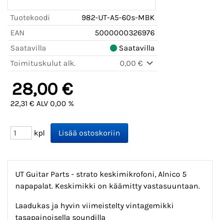
Tuotekoodi
982-UT-A5-60s-MBK
EAN
5000000326976
Saatavilla
Saatavilla
Toimituskulut alk.
0,00 €
28,00 €
22,31 € ALV 0,00 %
kpl
UT Guitar Parts - strato keskimikrofoni, Alnico 5
napapalat. Keskimikki on käämitty vastasuuntaan.
Laadukas ja hyvin viimeistelty vintagemikki
tasapainoisella soundilla