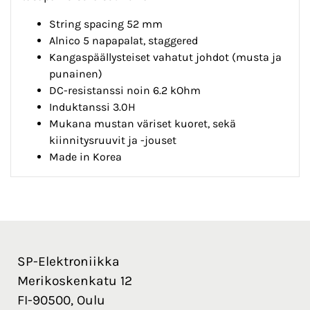
String spacing 52 mm
Alnico 5 napapalat, staggered
Kangaspäällysteiset vahatut johdot (musta ja
punainen)
DC-resistanssi noin 6.2 kOhm
Induktanssi 3.0H
Mukana mustan väriset kuoret, sekä
kiinnitysruuvit ja -jouset
Made in Korea
SP-Elektroniikka
Merikoskenkatu 12
FI-90500, Oulu