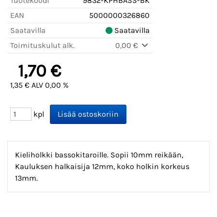
Tuotekoodi
9832-KPHBASS-BK
EAN
5000000326860
Saatavilla
Saatavilla
Toimituskulut alk.
0,00 €
1,70 €
1,35 € ALV 0,00 %
kpl
Kieliholkki bassokitaroille. Sopii 10mm reikään,
Kauluksen halkaisija 12mm, koko holkin korkeus
13mm.