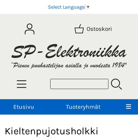
Select Language
▼
Ostoskori
Etusivu
Tuoteryhmät
Kieltenpujotusholkki