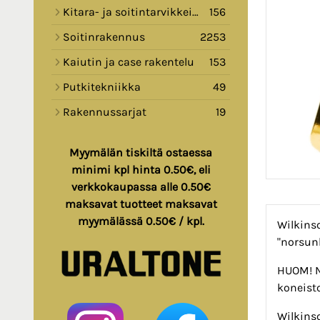
Kitara- ja soitintarvikkeita
156
Soitinrakennus
2253
Kaiutin ja case rakentelu
153
Putkitekniikka
49
Rakennussarjat
19
Myymälän tiskiltä ostaessa
minimi kpl hinta 0.50€, eli
verkkokaupassa alle 0.50€
maksavat tuotteet maksavat
myymälässä 0.50€ / kpl.
Wilkinso
"norsun
HUOM! N
koneisto
Wilkinso