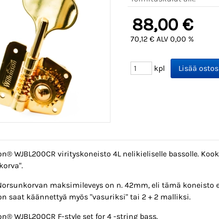
88,00 €
70,12 € ALV 0,00 %
kpl
n® WJBL200CR virityskoneisto 4L nelikieliselle bassolle. Koo
korva".
orsunkorvan maksimileveys on n. 42mm, eli tämä koneisto ei 
n saat käännettyä myös "vasuriksi" tai 2 + 2 malliksi.
n® WJBL200CR F-style set for 4 -string bass.