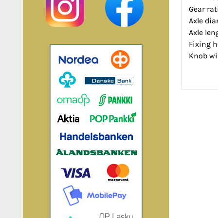
Gear rat
Axle di
Axle len
Fixing h
Knob wi