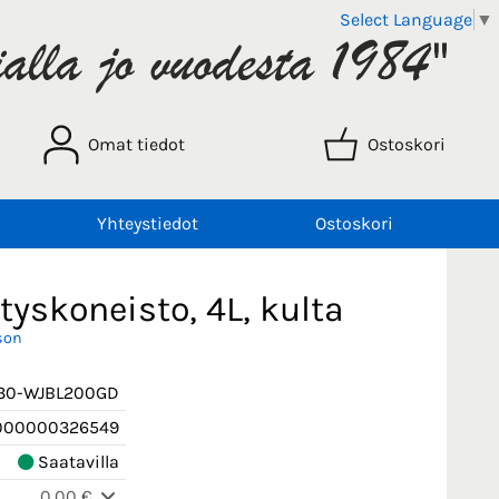
Select Language
▼
Omat tiedot
Ostoskori
Yhteystiedot
Ostoskori
yskoneisto, 4L, kulta
son
30-WJBL200GD
000000326549
Saatavilla
0,00 €