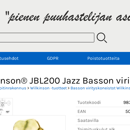
tusehdot
GDPR
Poistotuotteita
nson® JBL200 Jazz Basson virit
oitinrakennus
>
Wilkinson -tuotteet
>
Basson virityskoneistot Wilkin
Tuotekoodi
98
EAN
5
Saatavilla
Toimituskulut alk.