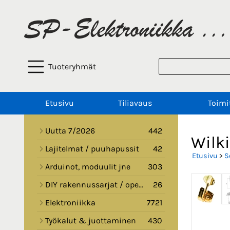
Tuoteryhmät
Etusivu
Tiliavaus
Toimi
Uutta 7/2026
442
Wilki
Lajitelmat / puuhapussit
42
Etusivu
>
S
Arduinot, moduulit jne
303
DIY rakennussarjat / opetussarjat
26
Elektroniikka
7721
Työkalut & juottaminen
430