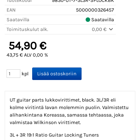
Tuotekoodi
9830-UT-7-3L3R-SPLOCKBK
EAN
5000000326457
Saatavilla
Saatavilla
Toimituskulut alk.
0,00 €
54,90 €
43,75 € ALV 0,00 %
kpl
UT guitar parts lukkovirittimet, black. 3L/3R eli
kolme viritintä lavan molemmin puolin. Valmistettu
alihankintana Koreassa, samassa tehtaassa, joka
valmistaa Wilkinson virittimet.
3L + 3R 19:1 Ratio Guitar Locking Tuners